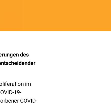
derungen des
entscheidender
oliferation im
COVID-19-
torbener COVID-