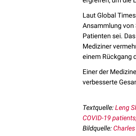
ergreifen, um die 
Laut Global Times
Ansammlung von S
Patienten sei. Das
Mediziner vermehr
einem Rückgang de
Einer der Medizine
verbesserte Gesam
Textquelle:
Leng Sh
COVID-19 patients
Bildquelle:
Charles