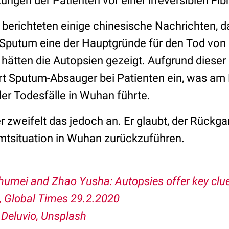
Lungen der Patienten vor einer irreversiblen Fi
 berichteten einige chinesische Nachrichten, d
putum eine der Hauptgründe für den Tod von
 hätten die Autopsien gezeigt. Aufgrund dieser
t Sputum-Absauger bei Patienten ein, was am
r Todesfälle in Wuhan führte.
r zweifelt das jedoch an. Er glaubt, der Rückga
tsituation in Wuhan zurückzuführen.
umei and Zhao Yusha: Autopsies offer key clues
, Global Times 29.2.2020
 Deluvio, Unsplash