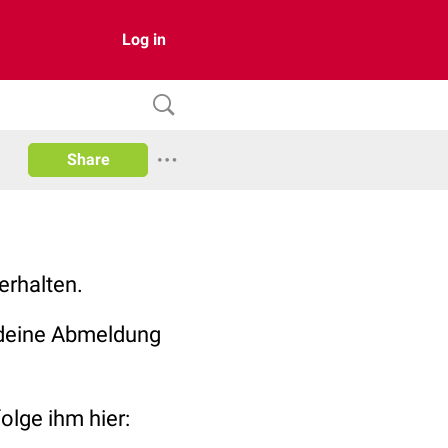
Log in
Share
erhalten.
 deine Abmeldung
lge ihm hier: