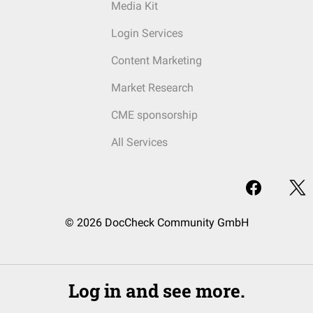
Media Kit
Login Services
Content Marketing
Market Research
CME sponsorship
All Services
© 2026 DocCheck Community GmbH
Log in and see more.