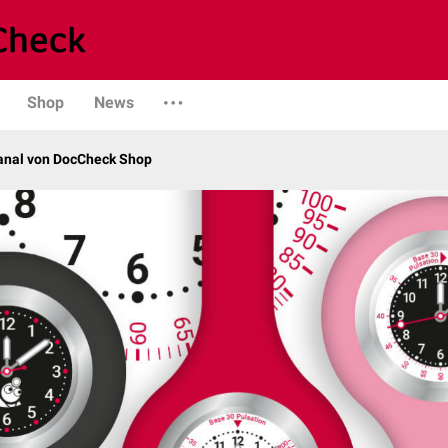
Shop
News
kanal von DocCheck Shop