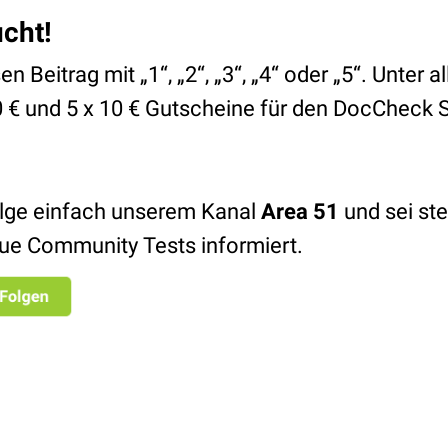
ucht!
 Beitrag mit „1“, „2“, „3“, „4“ oder „5“. Unter
50 € und 5 x 10 € Gutscheine für den DocCheck 
lge einfach unserem Kanal
Area 51
und sei ste
ue Community Tests informiert.