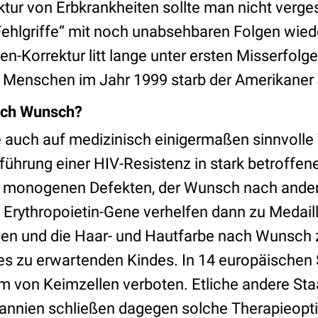
ktur von Erbkrankheiten sollte man nicht verge
„Fehlgriffe“ mit noch unabsehbaren Folgen wie
en-Korrektur litt lange unter ersten Misserfolge
 Menschen im Jahr 1999 starb der Amerikaner 
ch Wunsch?
e auch auf medizinisch einigermaßen sinnvoll
nführung einer HIV-Resistenz in stark betroff
 monogenen Defekten, der Wunsch nach ande
 Erythropoietin-Gene verhelfen dann zu Medail
en und die Haar- und Hautfarbe nach Wunsch z
es zu erwartenden Kindes. In 14 europäischen 
om von Keimzellen verboten. Etliche andere Sta
annien schließen dagegen solche Therapieopti