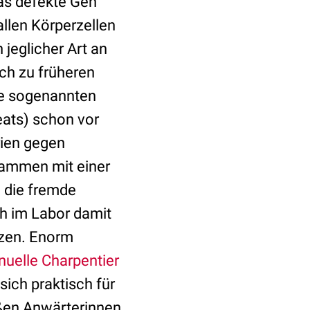
das defekte Gen
allen Körperzellen
 jeglicher Art an
ich zu früheren
ie sogenannten
eats) schon vor
ien gegen
sammen mit einer
 die fremde
h im Labor damit
tzen. Enorm
elle Charpentier
ich praktisch für
eißen Anwärterinnen