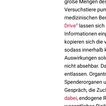
große Mengen des 
Versuchstiere pu
medizinischen Bere
Drive“
lassen sich
Informationen ei
kopieren sich die
sodass innerhalb k
Auswirkungen solc
nicht absehbar. D
entlassen. Organt
Spenderorganen un
Gespräch, die Zuc
dabei
, endogene 