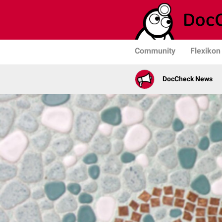
Community
Flexikon
DocCheck News