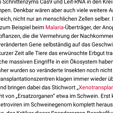
Schnittenzyms Cas9 und Leit-RNA in den Kreis
mpen. Denkbar wären aber auch viele weitere
ich, nicht nur an menschlichen Zellen selber. 
 zum Beispiel beim
Malaria
-Überträger, der An
npflanzen, die die Vermehrung der Nachkommen
 veränderten Gene selbständig auf das Gesch
urzer Zeit alle Tiere das erwünschte Erbgut t
he massiven Eingriffe in ein Ökosystem haben,
aher wurden so veränderte Insekten noch nicht 
ransplantationszentren klagen immer wieder ü
d bringen dabei das Stichwort „
Xenotransplan
ht von „Ersatzorganen“ etwa im Schwein. Erst 
Retroviren im Schweinegenom komplett heraus