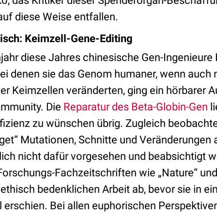
ko, das Kritiker dieser Spenderorgan-Beschaff
uf diese Weise entfallen.
isch: Keimzell-Gene-Editing
hjahr diese Jahres chinesische Gen-Ingenieure
bei denen sie das Genom humaner, wenn auch 
er Keimzellen veränderten, ging ein hörbarer A
mmunity. Die
Reparatur des Beta-Globin-Gen
l
Effizienz zu wünschen übrig. Zugleich beobacht
rget“ Mutationen, Schnitte und Veränderungen a
lich nicht dafür vorgesehen und beabsichtigt 
Forschungs-Fachzeitschriften wie „Nature“ und
 ethisch bedenklichen Arbeit ab, bevor sie in e
 erschien. Bei allen euphorischen Perspektiven