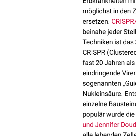
Erbkrankheiten mi
möglichst in den Z
ersetzen.
CRISPR
beinahe jeder Stel
Techniken ist das
CRISPR (Clustered
fast 20 Jahren al
eindringende Vire
sogenannten „Guid
Nukleinsäure. Ent
einzelne Baustein
populär wurde die
und Jennifer Dou
alle lebenden Zell