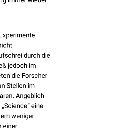
ung immer wieder
 Experimente
nicht
ufschrei durch die
ieß jedoch im
eten die Forscher
n Stellen im
waren. Angeblich
 „Science“ eine
inem weniger
 einer