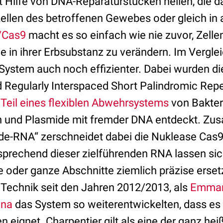
t Hilfe von DNA-Reparaturstücken heilen, die 
ellen des betroffenen Gewebes oder gleich in 
/Cas9
macht es so einfach wie nie zuvor, Zellen
le in ihrer Erbsubstanz zu verändern. Im Vergle
 System auch noch effizienter. Dabei wurden d
 Regularly Interspaced Short Palindromic Rep
s
Teil eines flexiblen Abwehrsystems
von Bakter
n und Plasmide mit fremder DNA entdeckt. Zu
e-RNA“ zerschneidet dabei die Nuklease Cas9
sprechend dieser zielführenden RNA lassen sic
e oder ganze Abschnitte ziemlich präzise erse
 Technik seit den Jahren 2012/2013, als
Emmanu
dna
das System so weiterentwickelten, dass es s
en eignet. Charpentier gilt als eine der ganz h