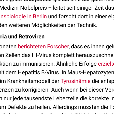
edizin-Nobelpreis – leitet seit einiger Zeit da
onsbiologie in Berlin
und forscht dort in einer e
den weiteren Möglichkeiten der Technik.
ia und Retroviren
Monaten
berichteten Forscher
, dass es ihnen ge
en Zellen das HI-Virus komplett herauszuschne
ktion zu immunisieren. Ähnliche Erfolge
erziel
it dem Hepatitis B-Virus. In Maus-Hepatozyte
eim Krankheitsmodell der
Tyrosinämie
die ents
zen zu korrigieren. Auch wenn bei dieser Ve
 nur jede tausendste Leberzelle die korrekte In
um Defekte zu heilen. Allerdings mussten die F