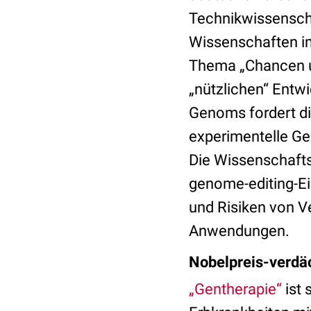
Technikwissensch
Wissenschaften 
Thema „Chancen u
„nützlichen“ Entw
Genoms fordert di
experimentelle Ge
Die Wissenschafts
genome-editing-Ei
und Risiken von V
Anwendungen.
Nobelpreis-verdä
„Gentherapie“
ist 