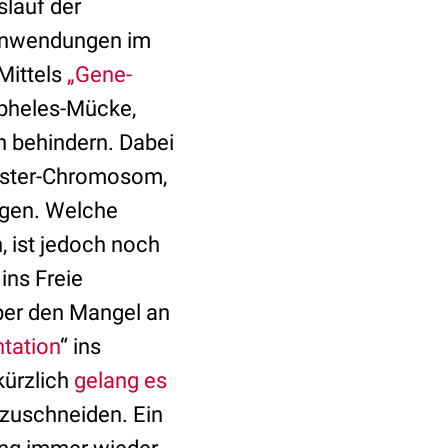
lauf der
 Anwendungen im
Mittels
„Gene-
opheles-Mücke,
 behindern. Dabei
wister-Chromosom,
ragen. Welche
 ist jedoch noch
ins Freie
ber den Mangel an
tation
“ ins
kürzlich
gelang es
zuschneiden. Ein