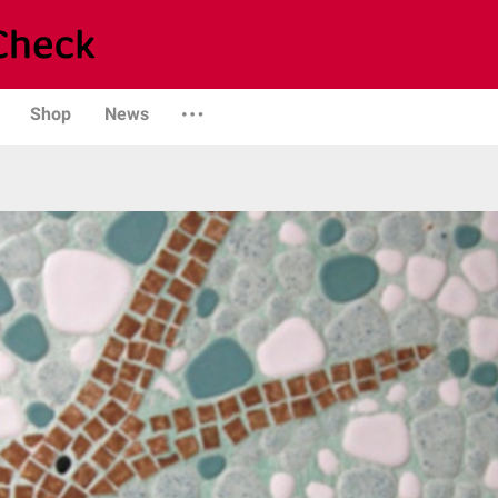
Shop
News