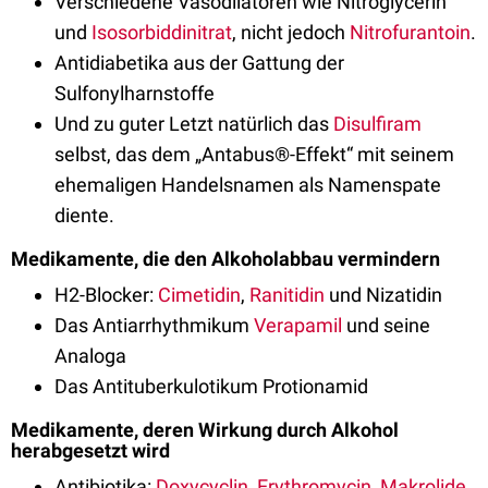
Verschiedene Vasodilatoren wie Nitroglycerin
und
Isosorbiddinitrat
, nicht jedoch
Nitrofurantoin
.
Antidiabetika aus der Gattung der
Sulfonylharnstoffe
Und zu guter Letzt natürlich das
Disulfiram
selbst, das dem „Antabus®-Effekt“ mit seinem
ehemaligen Handelsnamen als Namenspate
diente.
Medikamente, die den Alkoholabbau vermindern
H2-Blocker:
Cimetidin
,
Ranitidin
und Nizatidin
Das Antiarrhythmikum
Verapamil
und seine
Analoga
Das Antituberkulotikum Protionamid
Medikamente, deren Wirkung durch Alkohol
herabgesetzt wird
Antibiotika:
Doxycyclin
,
Erythromycin
,
Makrolide