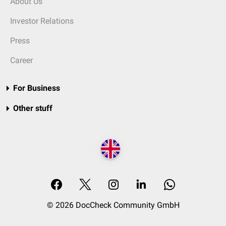
About Us
Investor Relations
Press
Career
For Business
Other stuff
© 2026 DocCheck Community GmbH