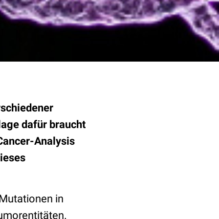
rschiedener
age dafür braucht
Cancer-Analysis
ieses
 Mutationen in
morentitäten.