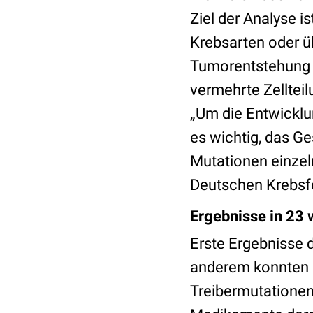
Ziel der Analyse i
Krebsarten oder ü
Tumorentstehung 
vermehrte Zelltei
„Um die Entwicklu
es wichtig, das G
Mutationen einzel
Deutschen Krebsf
Ergebnisse in 23 
Erste Ergebnisse d
anderem konnten 
Treibermutationen