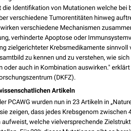
st die Identifikation von Mutationen welche be
ber verschiedene Tumorentitäten hinweg auftre
wirken verschiedene Mechanismen zusammen
lung, verhinderte Apoptose oder Immunsystem
ng zielgerichteter Krebsmedikamente sinnvoll v
esamtbild zu kennen und zu verstehen, wie sic
n oder auch in Kombination auswirken." erklärt
orschungszentrum (DKFZ).
wissenschatlichen Artikeln
er PCAWG wurden nun in 23 Artikeln in „Nature“
sie zeigen, dass jedes Krebsgenom zwischen 4
 aufweist, welche vielversprechende Zielstrukt