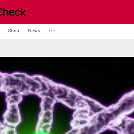
Shop
News