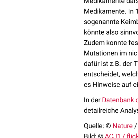
Medikamente darst
Medikamente. In 1
sogenannte Keimb
könnte also sinnvo
Zudem konnte fest
Mutationen im nich
dafür ist z.B. de
entscheidet, welch
es Hinweise auf ei
In der
Datenbank 
detailreiche Analy
Quelle: ©
Nature
Bild: ©
ACJ1 / flic