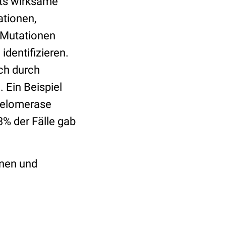
its wirksame
ationen,
 Mutationen
identifizieren.
ch durch
 Ein Beispiel
 Telomerase
3% der Fälle gab
onen und