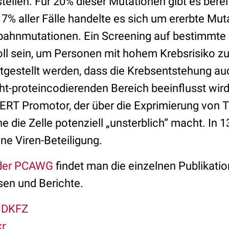
ellen. Für 20% dieser Mutationen gibt es bere
7% aller Fälle handelte es sich um ererbte Mut
ahnmutationen. Ein Screening auf bestimmte
ll sein, um Personen mit hohem Krebsrisiko zu 
gestellt werden, dass die Krebsentstehung au
t-proteincodierenden Bereich beeinflusst wird.
r TERT Promotor, der über die Exprimierung von
e die Zelle potenziell „unsterblich“ macht. In 1
ne Viren-Beteiligung.
der PCAWG
findet man die einzelnen Publikati
sen und Berichte.
/
DKFZ
kr