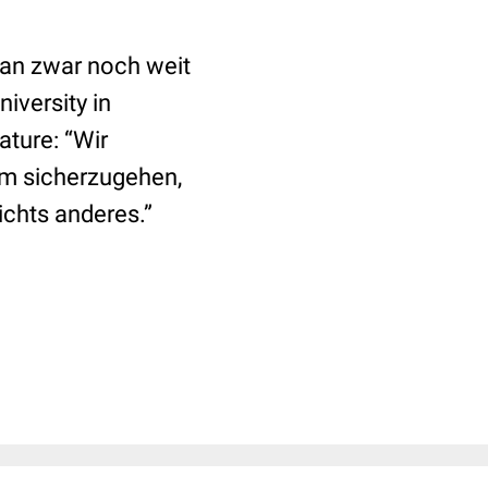
man zwar noch weit
iversity in
ature: “Wir
um sicherzugehen,
chts anderes.”