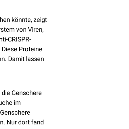
hen könnte, zeigt
ystem von Viren,
nti-CRISPR-
. Diese Proteine
en. Damit lassen
m die Genschere
suche im
 Genschere
en. Nur dort fand