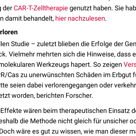
g der
CAR-T-Zelltherapie
genutzt haben. Sie ha
en damit behandelt,
hier nachzulesen
.
rloren
llen Studie – zuletzt blieben die Erfolge der Ge
k. Vielmehr mehrten sich die Hinweise, dass
 molekularen Werkzeugs hapert. So zeigen
Ver
PR/Cas zu unerwünschten Schäden im Erbgut f
te seien dabei verlorengegangen oder verkehr
etzt worden, berichten Forscher.
-Effekte wären beim therapeutischen Einsatz d
eshalb die Methode nicht gleich für unsicher o
. Doch wäre es gut zu wissen, wie man dieser 