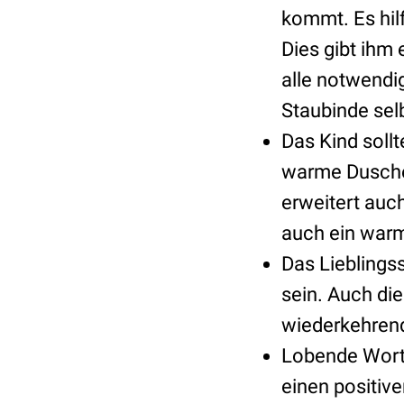
kommt. Es hil
Dies gibt ihm 
alle notwendi
Staubinde sel
Das Kind soll
warme Dusche
erweitert auch
auch ein war
Das Lieblingss
sein. Auch di
wiederkehren
Lobende Worte
einen positiv