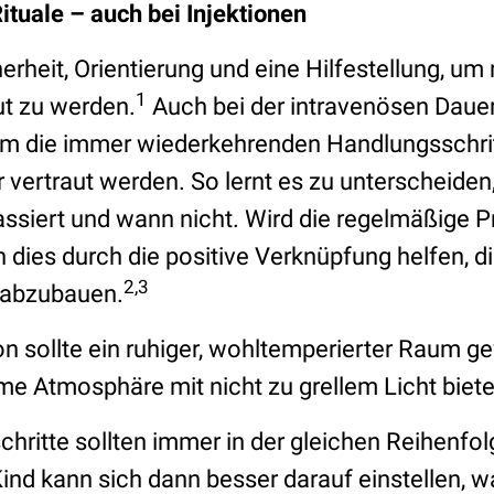
ituale – auch bei Injektionen
herheit, Orientierung und eine Hilfestellung, u
1
ut zu werden.
Auch bei der intravenösen Dauert
hm die immer wiederkehrenden Handlungsschrit
r vertraut werden. So lernt es zu unterscheide
iert und wann nicht. Wird die regelmäßige Pr
 dies durch die positive Verknüpfung helfen, d
2,3
 abzubauen.
ion sollte ein ruhiger, wohltemperierter Raum g
e Atmosphäre mit nicht zu grellem Licht biete
chritte sollten immer in der gleichen Reihenfo
ind kann sich dann besser darauf einstellen, 