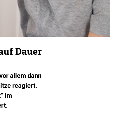
auf Dauer
 vor allem dann
itze reagiert.
“ im
ert.