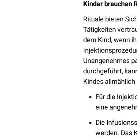
Kinder brauchen R
Rituale bieten Sic
Tätigkeiten vertra
dem Kind, wenn i
Injektionsprozedu
Unangenehmes pass
durchgeführt, kann
Kindes allmählich
Für die Injekt
eine angenehm
Die Infusionss
werden. Das K