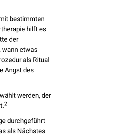
m mit bestimmten
herapie hilft es
te der
n, wann etwas
ozedur als Ritual
ie Angst des
ewählt werden, der
2
t.
lge durchgeführt
was als Nächstes