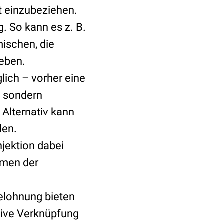
t einzubeziehen.
. So kann es z. B.
ischen, die
leben.
lich – vorher eine
, sondern
Alternativ kann
den.
njektion dabei
hmen der
Belohnung bieten
tive Verknüpfung