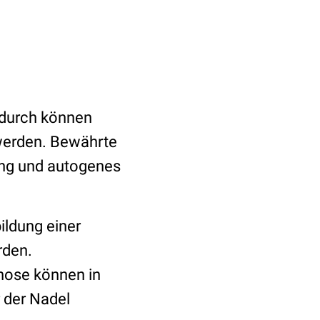
adurch können
werden. Bewährte
ung und autogenes
ildung einer
rden.
nose können in
 der Nadel