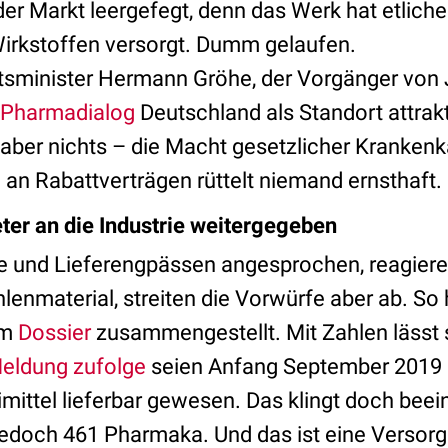
t der Markt leergefegt, denn das Werk hat etlich
irkstoffen versorgt. Dumm gelaufen.
sminister Hermann Gröhe, der Vorgänger von 
Pharmadialog
Deutschland als Standort attrak
 aber nichts – die Macht gesetzlicher Krankenk
an Rabattverträgen rüttelt niemand ernsthaft.
er an die Industrie weitergegeben
e und Lieferengpässen angesprochen, reagier
nmaterial, streiten die Vorwürfe aber ab. So 
em
Dossier
zusammengestellt. Mit Zahlen lässt 
Meldung zufolge
seien Anfang September 2019 
mittel lieferbar gewesen. Das klingt doch bee
jedoch 461 Pharmaka. Und das ist eine Versor