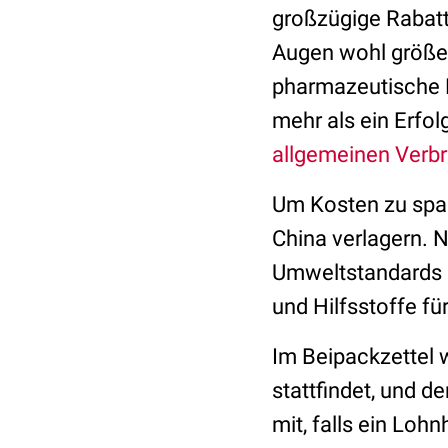
großzügige Rabatt
Augen wohl größer
pharmazeutische H
mehr als ein Erfol
allgemeinen Verbr
Um Kosten zu spar
China verlagern. N
Umweltstandards s
und Hilfsstoffe fü
Im Beipackzettel w
stattfindet, und 
mit, falls ein Loh