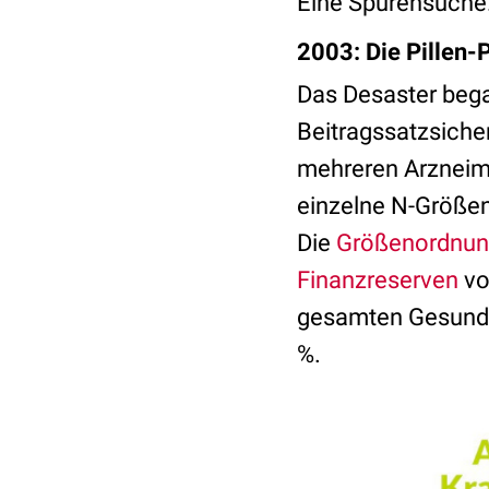
Eine Spurensuch
2003: Die Pillen-
Das Desaster bega
Beitragssatzsich
mehreren Arzneimit
einzelne N-Größen
Die
Größenordnu
Finanzreserven
vo
gesamten Gesundh
%.