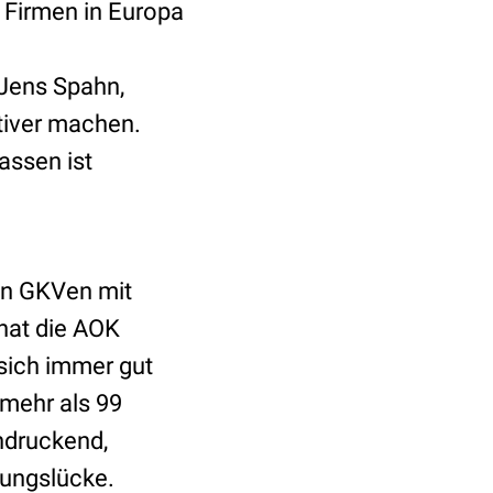
e Firmen in Europa
Jens Spahn,
tiver machen.
assen ist
en GKVen mit
hat die AOK
sich immer gut
mehr als 99
indruckend,
gungslücke.