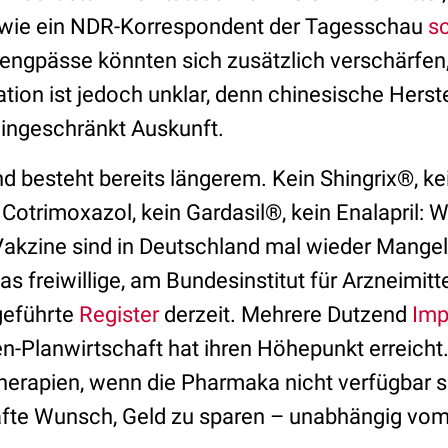
, wie ein NDR-Korrespondent der Tagesschau
sc
engpässe könnten sich zusätzlich verschärfen
ation ist jedoch unklar, denn chinesische Herst
eingeschränkt Auskunft.
 besteht bereits längerem. Kein Shingrix®, kei
Cotrimoxazol, kein Gardasil®, kein Enalapril: W
Vakzine sind in Deutschland mal wieder Mange
 freiwillige, am Bundesinstitut für Arzneimitt
geführte
Register
derzeit. Mehrere Dutzend
Imp
len-Planwirtschaft hat ihren Höhepunkt erreich
herapien, wenn die Pharmaka nicht verfügbar s
afte Wunsch, Geld zu sparen – unabhängig vo