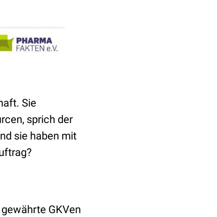
aft. Sie
rcen, sprich der
Und sie haben mit
uftrag?
ie gewährte GKVen