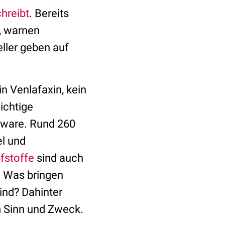
hreibt
. Bereits
, warnen
eller geben auf
n Venlafaxin, kein
ichtige
lware. Rund 260
el und
fstoffe
sind auch
t. Was bringen
ind? Dahinter
m Sinn und Zweck.