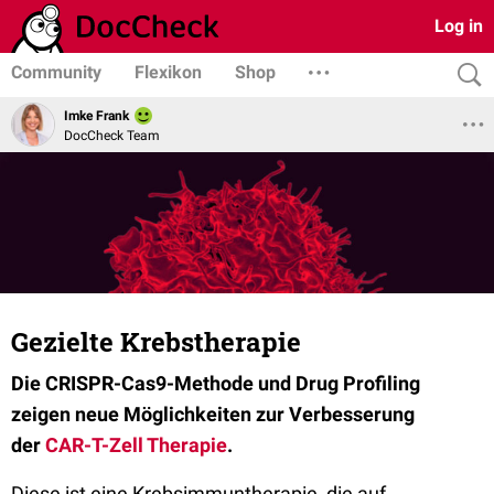
Log in
Community
Flexikon
Shop
Imke Frank
DocCheck Team
Gezielte Krebstherapie
Die CRISPR-Cas9-Methode und Drug Profiling
zeigen neue Möglichkeiten zur Verbesserung
der
CAR-T-Zell Therapie
.
Diese ist eine Krebsimmuntherapie, die auf