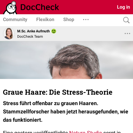
Log in
Community
Flexikon
Shop
M.Sc. Anke Aufmuth
DocCheck Team
Graue Haare: Die Stress-Theorie
Stress führt offenbar zu grauen Haaren.
Stammzellforscher haben jetzt herausgefunden, wie
das funktioniert.
Eine gestern veröffentlichte
Nature-Studie
sorgt in