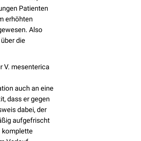
jungen Patienten
em erhöhten
 gewesen. Also
 über die
er V. mesenterica
ation auch an eine
it, dass er gegen
sweis dabei, der
ßig aufgefrischt
e komplette