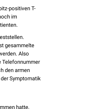
tz-positiven T-
noch im
tienten.
eststellen.
lbst gesammelte
hwerden. Also
die Telefonnummer
ich den armen
d der Symptomatik
ommen hatte,