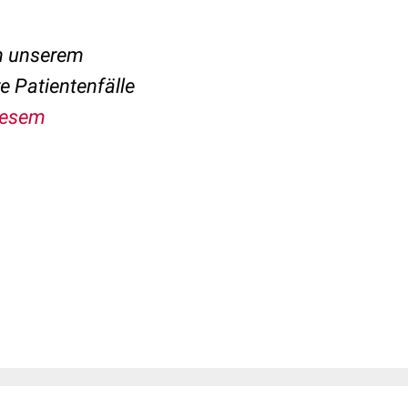
an unserem
 Patientenfälle
iesem