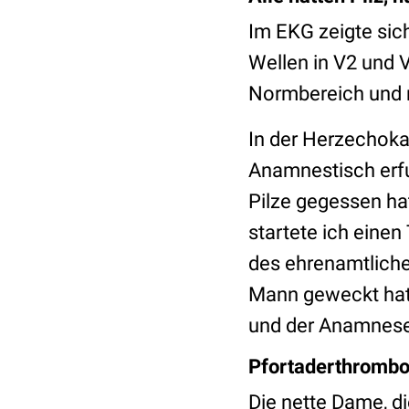
Im EKG zeigte sich
Wellen in V2 und 
Normbereich und n
In der Herzechokar
Anamnestisch erfu
Pilze gegessen hat
startete ich eine
des ehrenamtliche
Mann geweckt hatt
und der Anamnese
Pfortaderthrombo
Die nette Dame, d