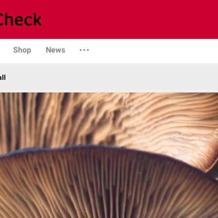
Shop
News
ll