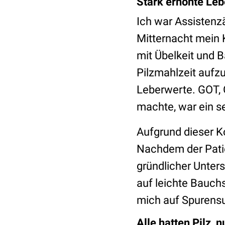
Stark erhöhte Le
Ich war Assistenzä
Mitternacht mein 
mit Übelkeit und
Pilzmahlzeit aufz
Leberwerte. GOT, 
machte, war ein s
Aufgrund dieser Ko
Nachdem der Pati
gründlicher Unters
auf leichte Bauch
mich auf Spurensu
Alle hatten Pilz, n