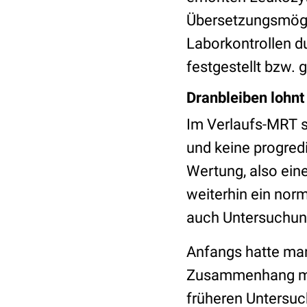
Übersetzungsmögli
Laborkontrollen d
festgestellt bzw. 
Dranbleiben lohnt
Im Verlaufs-MRT 
und keine progred
Wertung, also ein
weiterhin ein nor
auch Untersuchung
Anfangs hatte ma
Zusammenhang mit 
früheren Untersuc