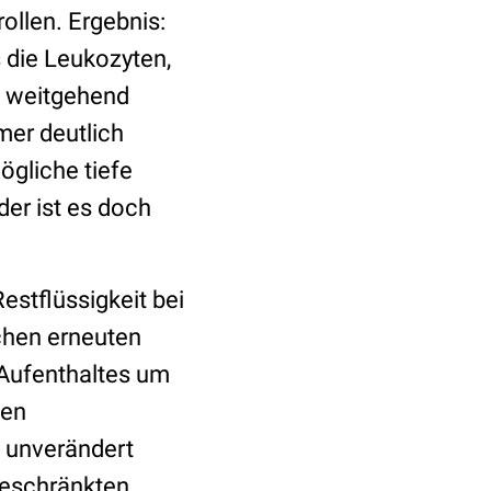
ollen. Ergebnis:
 die Leukozyten,
n weitgehend
er deutlich
ögliche tiefe
er ist es doch
estflüssigkeit bei
chen erneuten
 Aufenthaltes um
sen
i unverändert
geschränkten