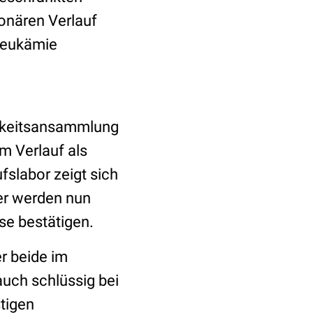
onären Verlauf
 Leukämie
igkeitsansammlung
m Verlauf als
fslabor zeigt sich
er werden nun
se bestätigen.
r beide im
uch schlüssig bei
tigen