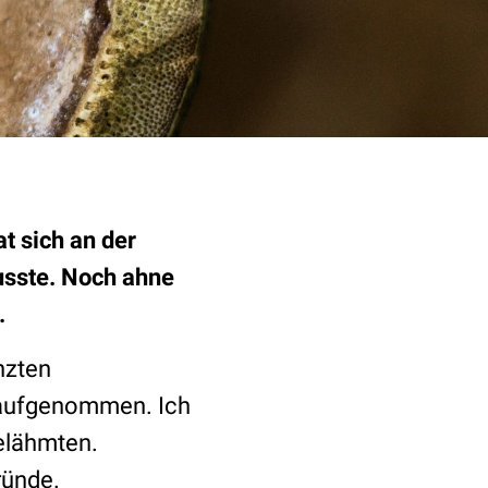
t sich an der
musste. Noch ahne
.
nzten
e aufgenommen. Ich
gelähmten.
ründe.