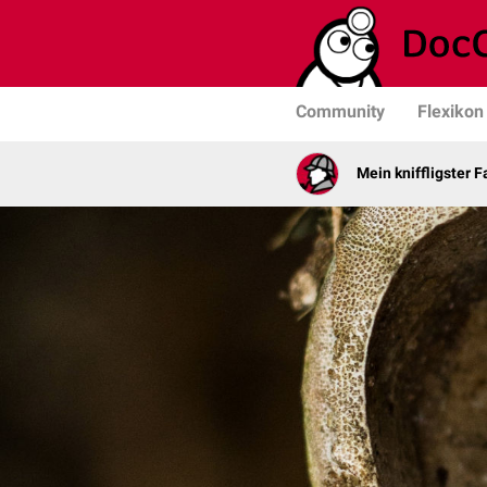
Community
Flexikon
Mein kniffligster Fa