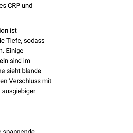
tes CRP und
on ist
ie Tiefe, sodass
n. Einige
ln sind im
e sieht blande
ren Verschluss mit
 ausgiebiger
re spannende