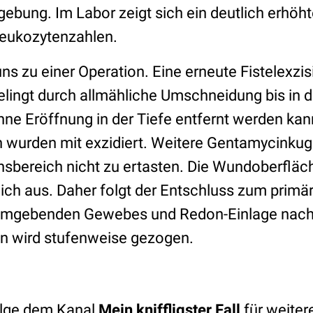
ebung. Im Labor zeigt sich ein deutlich erhöh
Leukozytenzahlen.
ns zu einer Operation. Eine erneute Fistelexzisi
elingt durch allmähliche Umschneidung bis in d
 ohne Eröffnung in der Tiefe entfernt werden kan
wurden mit exzidiert. Weitere Gentamycinkuge
sbereich nicht zu ertasten. Die Wundoberfläch
lich aus. Daher folgt der Entschluss zum primä
 umgebenden Gewebes und Redon-Einlage nach
n wird stufenweise gezogen.
lge dem Kanal
Mein kniffligster Fall
für weite