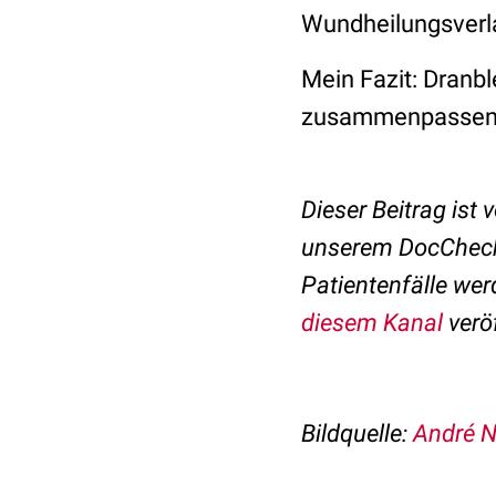
Wundheilungsverla
Mein Fazit: Dranb
zusammenpassen
Dieser Beitrag ist 
unserem DocChec
Patientenfälle we
diesem Kanal
verö
Bildquelle:
André N