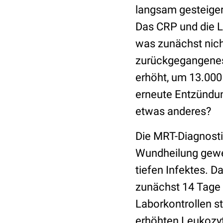
langsam gesteigert
Das CRP und die L
was zunächst nich
zurückgegangenes
erhöht, um 13.000
erneute Entzündun
etwas anderes?
Die MRT-Diagnostik
Wundheilung gewer
tiefen Infektes. 
zunächst 14 Tage 
Laborkontrollen st
erhöhten Leukozyt