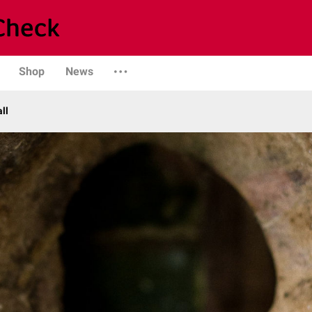
Shop
News
ll