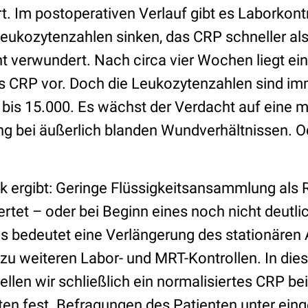
. Im postoperativen Verlauf gibt es Laborkontr
eukozytenzahlen sinken, das CRP schneller als
t verwundert. Nach circa vier Wochen liegt ei
 CRP vor. Doch die Leukozytenzahlen sind imm
 bis 15.000. Es wächst der Verdacht auf eine m
g bei äußerlich blanden Wundverhältnissen. Od
 ergibt: Geringe Flüssigkeitsansammlung als R
tet – oder bei Beginn eines noch nicht deutli
Das bedeutet eine Verlängerung des stationären
zu weiteren Labor- und MRT-Kontrollen. In die
ellen wir schließlich ein normalisiertes CRP be
en fest. Befragungen des Patienten unter ein