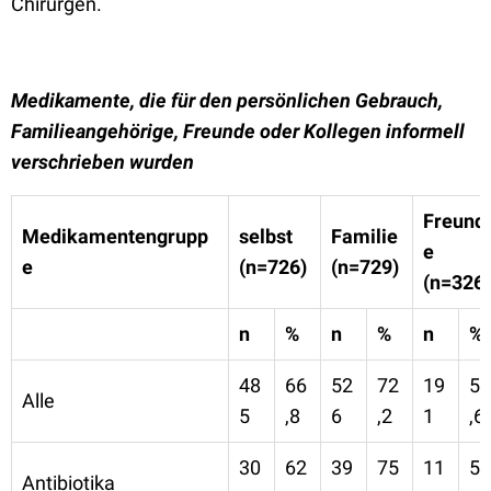
Chirurgen.
Medikamente, die für den persönlichen Gebrauch,
Familieangehörige, Freunde oder Kollegen informell
verschrieben wurden
Freund
Medikamentengrupp
selbst
Familie
e
e
(n=726)
(n=729)
(n=326)
n
%
n
%
n
%
48
66
52
72
19
58
Alle
5
,8
6
,2
1
,6
30
62
39
75
11
57
Antibiotika