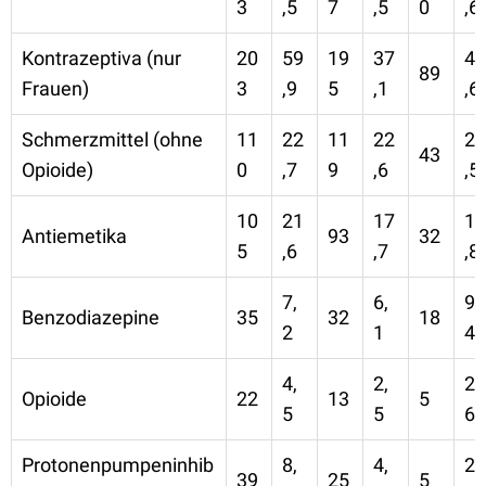
3
,5
7
,5
0
,6
Kontrazeptiva (nur
20
59
19
37
46
89
Frauen)
3
,9
5
,1
,6
Schmerzmittel (ohne
11
22
11
22
22
43
Opioide)
0
,7
9
,6
,5
10
21
17
16
Antiemetika
93
32
5
,6
,7
,8
7,
6,
9,
Benzodiazepine
35
32
18
2
1
4
4,
2,
2,
Opioide
22
13
5
5
5
6
Protonenpumpeninhib
8,
4,
2,
39
25
5