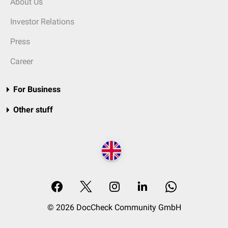
About Us
Investor Relations
Press
Career
For Business
Other stuff
© 2026 DocCheck Community GmbH