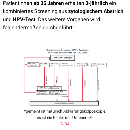
Patientinnen
ab 35 Jahren
erhalten
3-jährlich
ein
kombiniertes Screening aus
zytologischem Abstrich
und
HPV-Test
. Das weitere Vorgehen wird
folgendermaßen durchgeführt:
*gemeint ist natürlich Abklärungskolposkopie,
es ist ein Fehler des Urhebers ©
G-BA