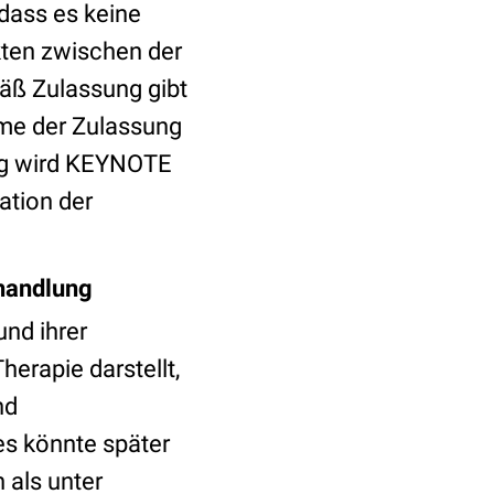
dass es keine
ten zwischen der
äß Zulassung gibt
ime der Zulassung
ung wird KEYNOTE
ation der
ehandlung
nd ihrer
erapie darstellt,
nd
s könnte später
als unter