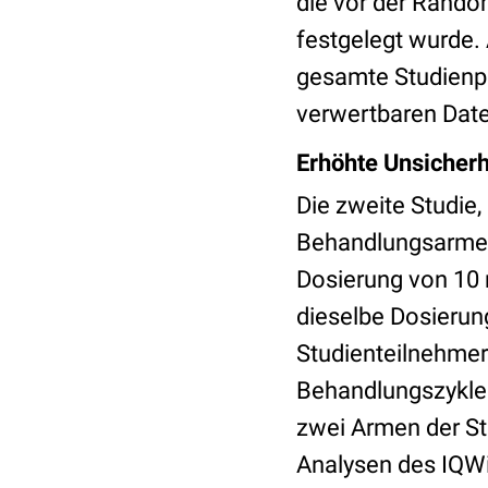
die vor der Rando
festgelegt wurde. 
gesamte Studienpo
verwertbaren Date
Erhöhte Unsicherh
Die zweite Studie,
Behandlungsarmen:
Dosierung von 10 
dieselbe Dosierun
Studienteilnehmer
Behandlungszyklen
zwei Armen der St
Analysen des IQWi