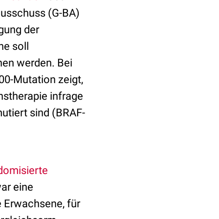
ausschuss (G-BA)
egung der
e soll
hen werden. Bei
0-Mutation zeigt,
stherapie infrage
utiert sind (BRAF-
domisierte
ar eine
e Erwachsene, für