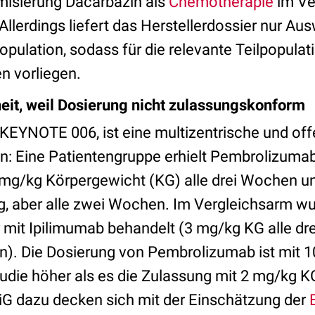
misierung Dacarbazin als
Chemotherapie
im Ve
Allerdings liefert das Herstellerdossier nur Au
pulation, sodass für die relevante Teilpopulat
n vorliegen.
eit, weil Dosierung nicht zulassungskonform
 KEYNOTE 006, ist eine multizentrische und off
 Eine Patientengruppe erhielt Pembrolizumab 
mg/kg Körpergewicht (KG) alle drei Wochen u
g, aber alle zwei Wochen. Im Vergleichsarm wu
 mit Ipilimumab behandelt (3 mg/kg KG alle dr
). Die Dosierung von Pembrolizumab ist mit 1
udie höher als es die Zulassung mit 2 mg/kg KG
G dazu decken sich mit der Einschätzung der