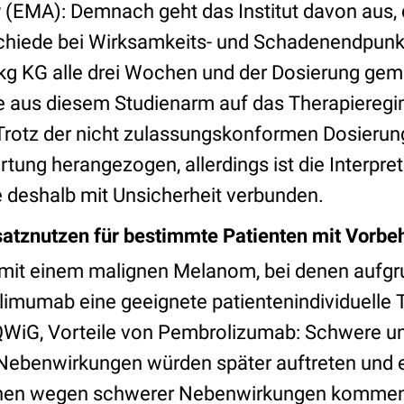
y
(EMA): Demnach geht das Institut davon aus, 
schiede bei Wirksamkeits- und Schadenendpunk
g KG alle drei Wochen und der Dosierung gem
e aus diesem Studienarm auf das Therapiereg
 Trotz der nicht zulassungskonformen Dosier
tung herangezogen, allerdings ist die Interpret
 deshalb mit Unsicherheit verbunden.
satznutzen für bestimmte Patienten mit Vorb
it einem malignen Melanom, bei denen aufgru
imumab eine geeignete patientenindividuelle Th
 IQWiG, Vorteile von Pembrolizumab: Schwere u
ebenwirkungen würden später auftreten und e
hen wegen schwerer Nebenwirkungen kommen 