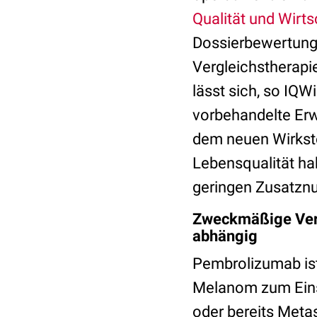
Qualität und Wirt
Dossierbewertung 
Vergleichstherapi
lässt sich, so IQW
vorbehandelte Erw
dem neuen Wirksto
Lebensqualität ha
geringen Zusatznu
Zweckmäßige Verg
abhängig
Pembrolizumab is
Melanom zum Eins
oder bereits Metas