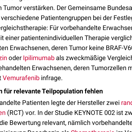
n Tumor verstärken. Der Gemeinsame Bundes
i verschiedene Patientengruppen bei der Festl
leichstherapie: Für vorbehandelte Erwachsen
 einer patientenindividuellen Therapie verglic
ten Erwachsenen, deren Tumor keine BRAF-V60
zin
oder
Ipilimumab
als zweckmäßige Vergleich
behandelten Erwachsenen, deren Tumorzellen m
t
Vemurafenib
infrage.
 für relevante Teilpopulation fehlen
andelte Patienten legte der Hersteller zwei
ran
ien
(RCT) vor. In der Studie KEYNOTE 002 ist zw
r die Bewertung relevant, nämlich vorbehandelt