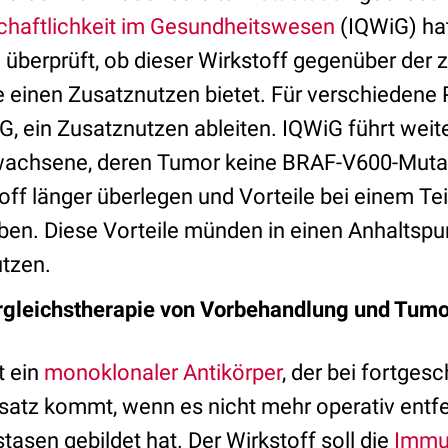
schaftlichkeit im Gesundheitswesen
(IQWiG) hat
überprüft, ob dieser Wirkstoff gegenüber de
e einen Zusatznutzen bietet. Für verschiedene
iG, ein Zusatznutzen ableiten. IQWiG führt weite
achsene, deren Tumor keine BRAF-V600-Mutati
ff länger überlegen und Vorteile bei einem Tei
ben. Diese Vorteile münden in einen Anhaltspun
tzen.
leichstherapie von Vorbehandlung und Tumo
t ein
monoklonaler Antikörper
, der bei fortges
atz kommt, wenn es nicht mehr operativ entf
tasen gebildet hat. Der Wirkstoff soll die
Immu