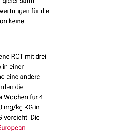
rgleichsarm
swertungen für die
ion keine
ene RCT mit drei
in einer
nd eine andere
rden die
ei Wochen für 4
0 mg/kg KG in
 vorsieht. Die
European