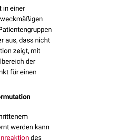
 in einer
r zweckmäßigen
 Patientengruppen
r aus, dass nicht
on zeigt, mit
lbereich der
kt für einen
rmutation
chrittenem
ernt werden kann
nreaktion
des