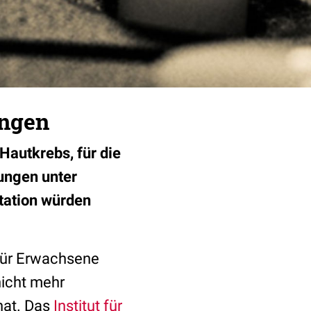
ungen
Hautkrebs, für die
kungen unter
tation würden
für Erwachsene
nicht mehr
hat. Das
Institut für