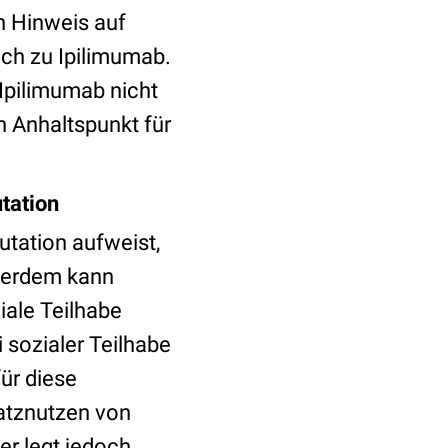
n Hinweis auf
ch zu Ipilimumab.
 Ipilimumab nicht
en Anhaltspunkt für
tation
tation aufweist,
ußerdem kann
iale Teilhabe
 sozialer Teilhabe
ür diese
satznutzen von
er legt jedoch