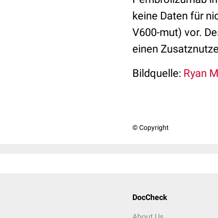
keine Daten für n
V600-mut) vor. Des
einen Zusatznutze
Bildquelle:
Ryan Mc
© Copyright
DocCheck
About Us