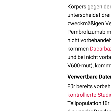
Körpers gegen de
unterscheidet dre
zweckmäßigen Verg
Pembrolizumab mit
nicht vorbehandel
kommen
Dacarba
und bei nicht vor
V600-mut), komm
Verwertbare Daten
Für bereits vorbeh
kontrollierte Stud
Teilpopulation fü