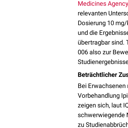
Medicines Agenc
relevanten Unter
Dosierung 10 mg/k
und die Ergebniss
übertragbar sind.
006 also zur Bewer
Studienergebnisse
Beträchtlicher Zu
Bei Erwachsenen m
Vorbehandlung Ipil
zeigen sich, laut
schwerwiegende N
zu Studienabbrüc