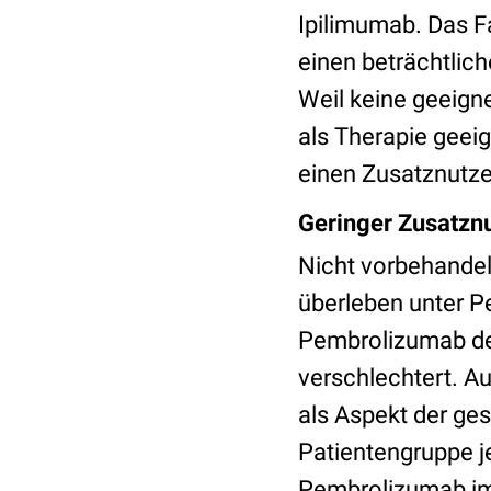
Ipilimumab. Das Fa
einen beträchtlic
Weil keine geeigne
als Therapie geeig
einen Zusatznutze
Geringer Zusatzn
Nicht vorbehandel
überleben unter P
Pembrolizumab den
verschlechtert. A
als Aspekt der ge
Patientengruppe j
Pembrolizumab im 