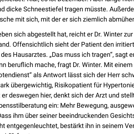
 dicke Schneestiefel tragen müsste. Außerde
sche mit sich, mit der er sich ziemlich abmüh
en sich abgestellt hat, reicht er Dr. Winter zu
. Offensichtlich sieht der Patient den irritier
es Hausarztes. „Das muss ich tragen“, sagt er
n beruflich mache, fragt Dr. Winter. Mit einem
endienst“ als Antwort lässt sich der Herr sch
 stark übergewichtig, Risikopatient für Hyperton
er deswegen hier, denkt sich der Arzt und stellt
bensstilberatung ein: Mehr Bewegung, ausgew
Dass ihm über seiner beeindruckenden Gesicht
ht entgegenleuchtet, bestärkt ihn in seinem V