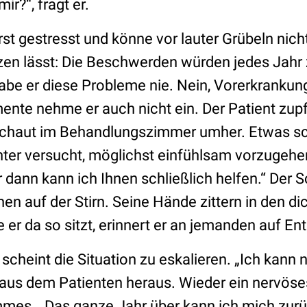
ir?“, fragt er.
rst gestresst und könne vor lauter Grübeln nic
zen lässt: Die Beschwerden würden jedes Jahr z
habe er diese Probleme nie. Nein, Vorerkrankun
ente nehme er auch nicht ein. Der Patient zup
schaut im Behandlungszimmer umher. Etwas sch
nter versucht, möglichst einfühlsam vorzugehen
r dann kann ich Ihnen schließlich helfen.“ Der
en auf der Stirn. Seine Hände zittern in den di
r da so sitzt, erinnert er an jemanden auf En
heint die Situation zu eskalieren. „Ich kann n
h aus dem Patienten heraus. Wieder ein nervöse
mmes. „Das ganze Jahr über kann ich mich zurü