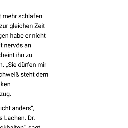
ht mehr schlafen.
ur gleichen Zeit
gen habe er nicht
ft nervös an
eint ihn zu
. „Sie dürfen mir
 Schweiß steht dem
cken
tzug.
icht anders“,
s Lachen. Dr.
ckhalten“, sagt