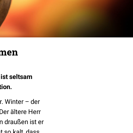
amen
 ist seltsam
tion.
. Winter – der
Der ältere Herr
 draußen ist er
t so kalt, dass