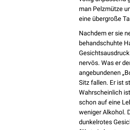
man Pelzmütze und
eine übergroße Ta
Nachdem er sie neb
behandschuhte Hand
Gesichtsausdruck d
nervös. Was er den
angebundenen „Bot
Sitz fallen. Er ist
Wahrscheinlich ist 
schon auf eine Le
weniger Alkohol. 
dunkelrotes Gesic