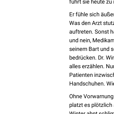
führt sie heute zu m
Er fühle sich äuße
Was den Arzt stut
auftreten. Sonst 
und nein, Medikam
seinem Bart und 
bedrücken. Dr. Wi
alles erzählen. Nu
Patienten inzwisch
Handschuhen. Wie e
Ohne Vorwarnung sc
platzt es plötzlic
Winter ahnt schli