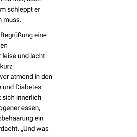
m schleppt er
en muss.
r Begrüßung eine
ten
 leise und lacht
 kurz
wer atmend in den
ie und Diabetes.
 sich innerlich
ogener essen,
sbehaarung ein
erdacht. „Und was