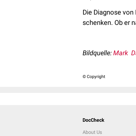
Die Diagnose von D
schenken. Ob er 
Bildquelle:
Mark D
© Copyright
DocCheck
About Us