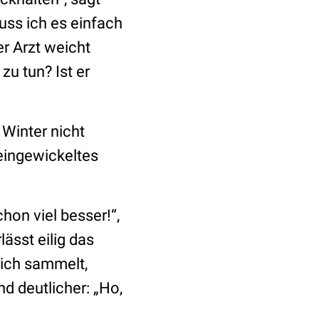
uss ich es einfach
er Arzt weicht
zu tun? Ist er
 Winter nicht
 eingewickeltes
chon viel besser!“,
ässt eilig das
sich sammelt,
d deutlicher: „Ho,