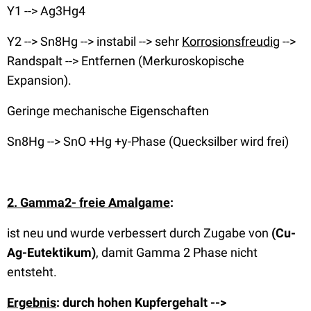
Y1 --> Ag3Hg4
Y2 --> Sn8Hg --> instabil --> sehr
Korrosionsfreudig
-->
Randspalt --> Entfernen (Merkuroskopische
Expansion).
Geringe mechanische Eigenschaften
Sn8Hg --> SnO +Hg +y-Phase (Quecksilber wird frei)
2. Gamma2- freie Amalgame
:
ist neu und wurde verbessert durch Zugabe von
(
Cu-
Ag-Eutektikum)
, damit Gamma 2 Phase nicht
entsteht.
Ergebnis
: durch hohen Kupfergehalt -->