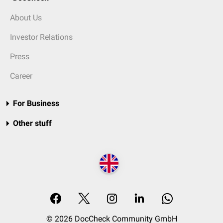
About Us
Investor Relations
Press
Career
For Business
Other stuff
© 2026 DocCheck Community GmbH