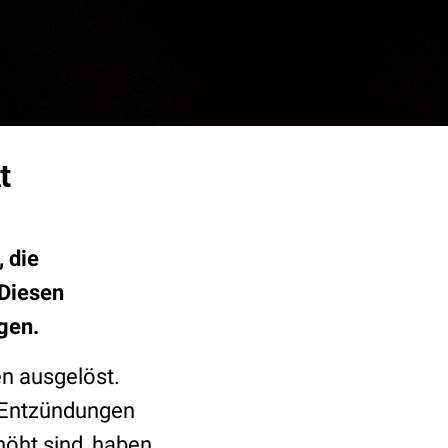
t
 die
 Diesen
gen.
n ausgelöst.
e Entzündungen
höht sind, haben