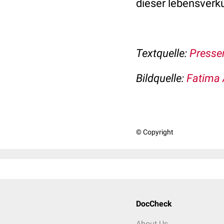
dieser lebensverk
Textquelle:
Presse
Bildquelle:
Fatima 
© Copyright
DocCheck
About Us