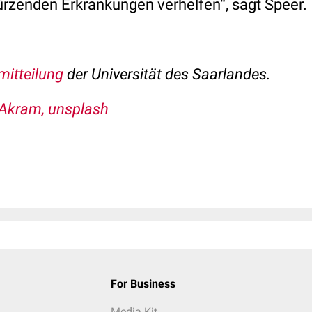
ürzenden Erkrankungen verhelfen“, sagt Speer.
mitteilung
der
Universität des Saarlandes
.
Akram, unsplash
For Business
Media Kit