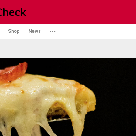
Shop
News