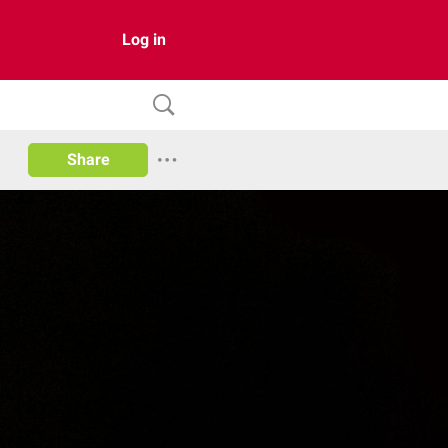
Log in
Share