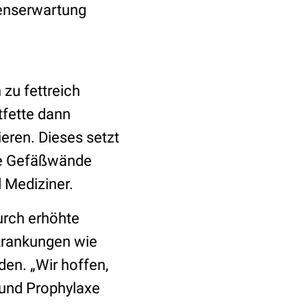
benserwartung
 zu fettreich
tfette dann
eren. Dieses setzt
die Gefäßwände
d Mediziner.
rch erhöhte
rkrankungen wie
den. „Wir hoffen,
 und Prophylaxe