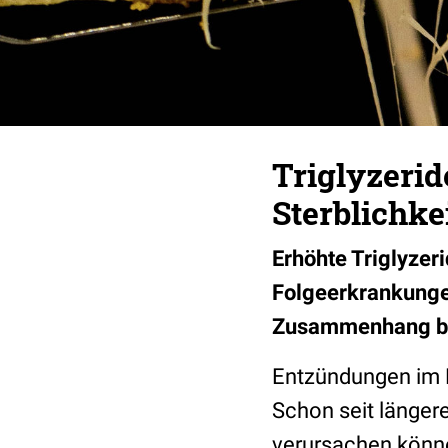
Triglyzerid
Sterblichke
Erhöhte Triglyzer
Folgeerkrankungen
Zusammenhang bel
Entzündungen im K
Schon seit länger
verursachen könne