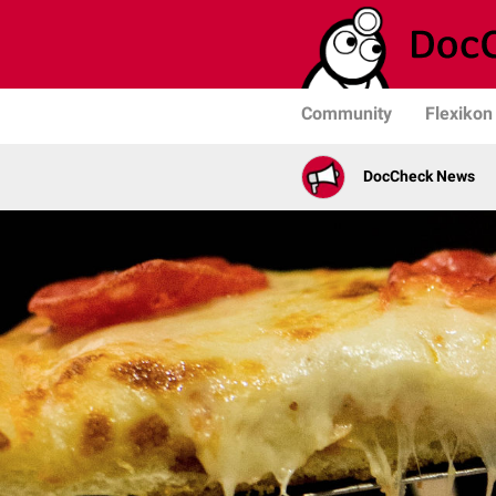
Community
Flexikon
DocCheck News