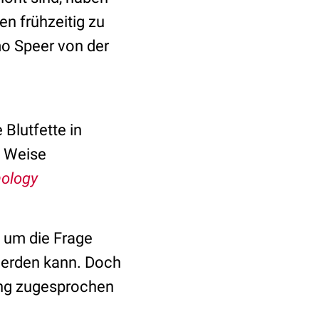
n frühzeitig zu
mo Speer von der
Blutfette in
e Weise
ology
s um die Frage
werden kann. Doch
ung zugesprochen