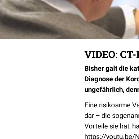
VIDEO: CT-
Bisher galt die ka
Diagnose der Koro
ungefährlich, den
Eine risikoarme V
dar – die sogenan
Vorteile sie hat, 
https://youtu.b