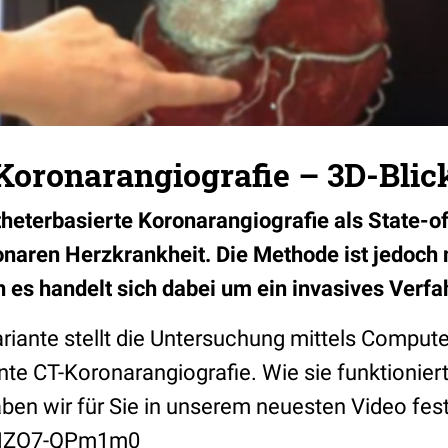
Koronarangiografie – 3D-Blic
theterbasierte Koronarangiografie als State-of
naren Herzkrankheit. Die Methode ist jedoch 
n es handelt sich dabei um ein invasives Verfa
ariante stellt die Untersuchung mittels Compu
nte CT-Koronarangiografie. Wie sie funktionier
haben wir für Sie in unserem neuesten Video fes
e/NZO7-QPm1m0