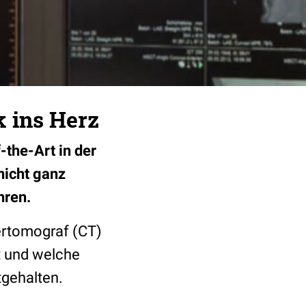
k ins Herz
-the-Art in der
nicht ganz
hren.
tertomograf (CT)
t und welche
tgehalten.