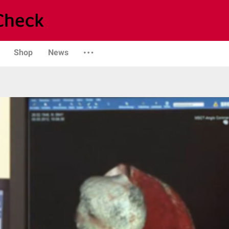
Shop
News