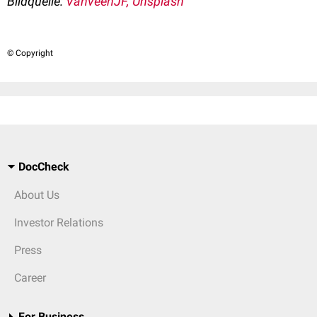
Bildquelle:
VanveenJF, Unsplash
© Copyright
DocCheck
About Us
Investor Relations
Press
Career
For Business