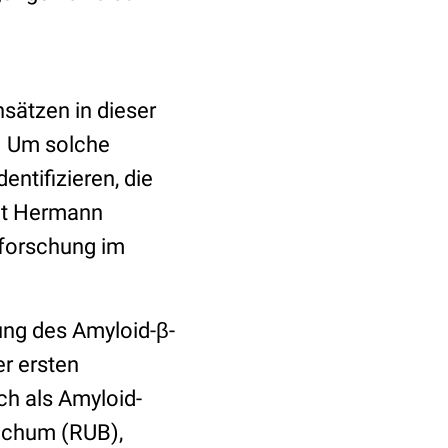
sätzen in dieser
. Um solche
entifizieren, die
agt Hermann
sforschung im
ung des Amyloid-β-
er ersten
ch als Amyloid-
Bochum (RUB),