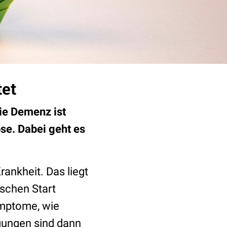
tet
die Demenz ist
ose. Dabei geht es
ankheit. Das liegt
ischen Start
ymptome, wie
igungen sind dann