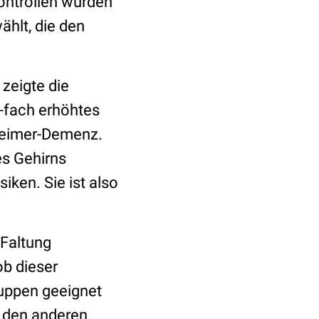
ontrollen wurden
hlt, die den
 zeigte die
-fach erhöhtes
zheimer-Demenz.
s Gehirns
iken. Sie ist also
-Faltung
ob dieser
ruppen geeignet
β den anderen