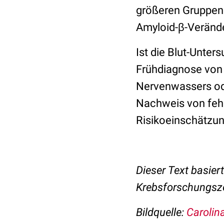
größeren Gruppen 
Amyloid-β-Veränd
Ist die Blut-Unter
Frühdiagnose von 
Nervenwassers ode
Nachweis von fehl
Risikoeinschätzun
Dieser Text basier
Krebsforschungsz
Bildquelle:
Carolin