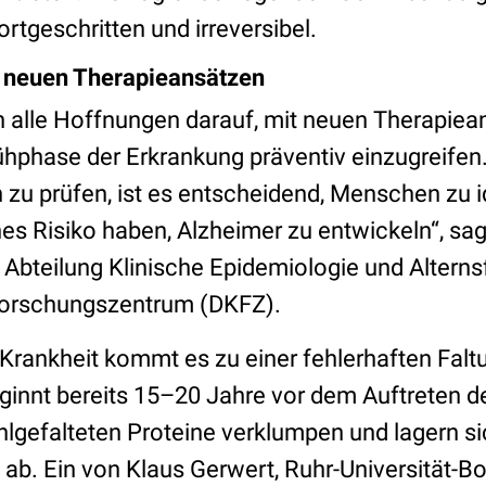
ortgeschritten und irreversibel.
f neuen Therapieansätzen
n alle Hoffnungen darauf, mit neuen Therapiean
phase der Erkrankung präventiv einzugreifen
 zu prüfen, ist es entscheidend, Menschen zu id
es Risiko haben, Alzheimer zu entwickeln“, s
r Abteilung Klinische Epidemiologie und Altern
orschungszentrum (DKFZ).
-Krankheit kommt es zu einer fehlerhaften Falt
ginnt bereits 15–20 Jahre vor dem Auftreten d
lgefalteten Proteine verklumpen und lagern si
 ab. Ein von Klaus Gerwert, Ruhr-Universität-