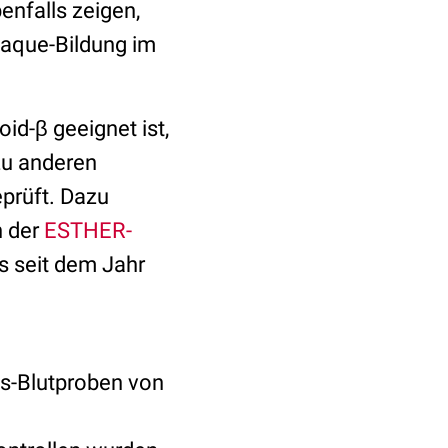
enfalls zeigen,
laque-Bildung im
id-β geeignet ist,
zu anderen
prüft. Dazu
n der
ESTHER-
s seit dem Jahr
gs-Blutproben von