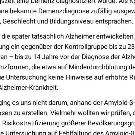
eit eine Demenz diagnostiziert wurde. Als K
ne bekannte Demenzdiagnose zufällig ausgewä
er, Geschlecht und Bildungsniveau entsprachen.
die später tatsächlich Alzheimer entwickelten,
g ein gegenüber der Kontrollgruppe bis zu 23
 an – bis zu 14 Jahre vor der Diagnose der Al
nzformen, die etwa auf Minderdurchblutung de
die Untersuchung keine Hinweise auf erhöhte Ris
 Alzheimer-Krankheit.
 ging es uns nicht darum, anhand der Amyloid-β
osen zu erstellen. Vielmehr wollten wir prüfen, 
e Risikostratifizierung größerer Bevölkerungsg
 die Untersuchung auf Fehlfaltung des Amyloid-