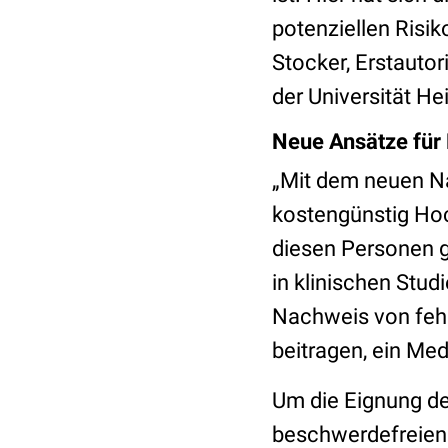
potenziellen Risi
Stocker, Erstautor
der Universität He
Neue Ansätze für
„Mit dem neuen Na
kostengünstig Hoc
diesen Personen g
in klinischen Stud
Nachweis von fehl
beitragen, ein Me
Um die Eignung de
beschwerdefreien 