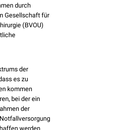
ahmen durch
n Gesellschaft für
hirurgie (BVOU)
tliche
ktrums der
 dass es zu
nzen kommen
en, bei der ein
Rahmen der
 Notfallversorgung
chaffen werden.