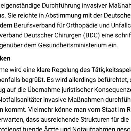
 eigenständige Durchführung invasiver Maßn
us. Sie reichte in Abstimmung mit der Deutsche
 dem Berufsverband für Orthopädie und Unfallc
erband Deutscher Chirurgen (BDC) eine schrif
genüber dem Gesundheitsministerium ein.
nken
hme wird eine klare Regelung des Tätigkeitsspe
benfalls begrüßt. Es wird allerdings befürchtet,
ug auf die Übernahme juristischer Konseque
 Notfallsanitäter invasive Maßnahmen durchführ
en kommt. Vielmehr könne man vom Staat im 
rwarten, dass ausreichende Strukturen für die
Notdienst tuende Ärzte und Notaufnahmen ges