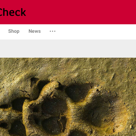
Shop
News