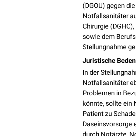
(DGOU) gegen die
Notfallsanitäter a
Chirurgie (DGHC),
sowie dem Berufsv
Stellungnahme ge
Juristische Bede
In der Stellungna
Notfallsanitäter e
Problemen in Bez
könnte, sollte ein
Patient zu Schad
Daseinsvorsorge e
durch Notärzte, 