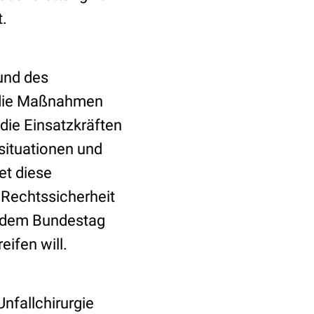
t.
und des
r die Maßnahmen
 die Einsatzkräften
situationen und
et diese
 Rechtssicherheit
g dem Bundestag
eifen will.
nfallchirurgie