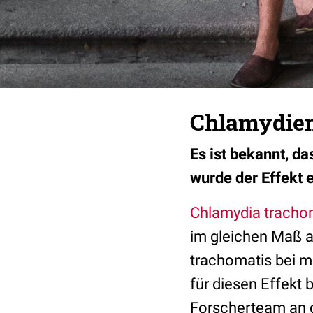
Chlamydien
Es ist bekannt, d
wurde der Effekt 
Chlamydia tracho
im gleichen Maß a
trachomatis bei m
für diesen Effekt 
Forscherteam an d