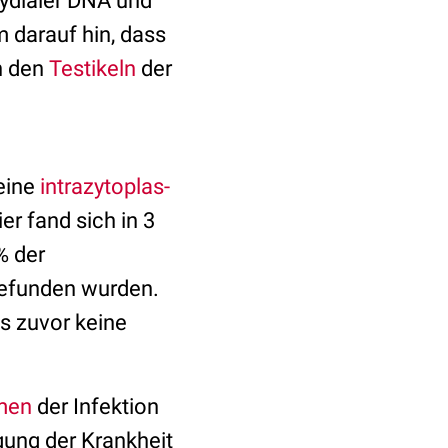
mydialer DNA und
 darauf hin, dass
n den
Testikeln
der
 eine
intrazytoplas­
 fand sich in 3
% der
gefunden wurden.
s zuvor keine
men
der Infektion
agung der Krankheit