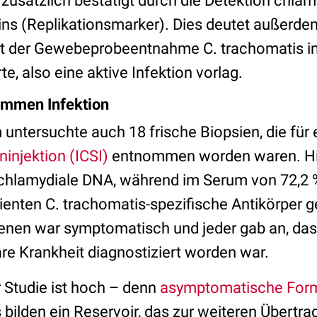
zusätzlich bestätigt durch die Detektion chla
ns (Replikationsmarker). Dies deutet außerdem
kt der Gewebeprobeentnahme C. trachomatis i
e, also eine aktive Infektion vorlag.
ummen Infektion
untersuchte auch 18 frische Biopsien, die für
injektion (ICSI)
entnommen worden waren. Hier
 chlamydiale DNA, während im Serum von 72,2 
enten C. trachomatis-spezifische Antikörper 
fenen war symptomatisch und jeder gab an, das
re Krankheit diagnostiziert worden war.
 Studie ist hoch – denn
asymptomatische For
 bilden ein Reservoir, das zur weiteren Übertr