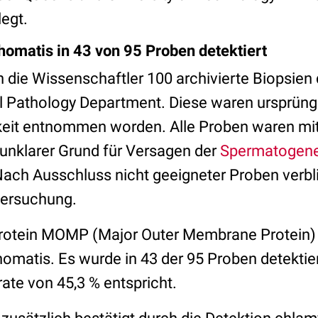
egt.
chomatis in 43 von 95 Proben detektiert
 die Wissenschaftler 100 archivierte Biopsie
 Pathology Department. Diese waren ursprüngl
rkeit entnommen worden. Alle Proben waren mi
nklarer Grund für Versagen der
Spermatogen
ach Ausschluss nicht geeigneter Proben verbl
tersuchung.
otein MOMP (Major Outer Membrane Protein) ga
homatis. Es wurde in 43 der 95 Proben detektier
ate von 45,3 % entspricht.