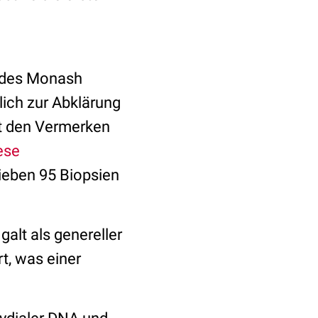
n des Monash
ich zur Abklärung
t den Vermerken
ese
ieben 95 Biopsien
lt als genereller
t, was einer