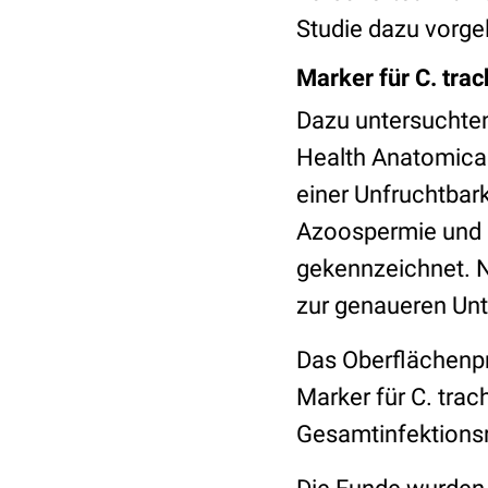
Studie dazu vorgel
Marker für C. tra
Dazu untersuchten
Health Anatomical
einer Unfruchtba
Azoospermie und u
gekennzeichnet. N
zur genaueren Un
Das Oberflächenpr
Marker für C. trac
Gesamtinfektionsr