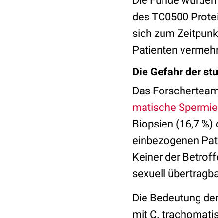
Die Funde wurden 
des TC0500 Protei
sich zum Zeitpun
Patienten vermehrt
Die Gefahr der st
Das Forscherteam 
matische Spermien
Biopsien (16,7 %)
einbezogenen Pati
Keiner der Betrof
sexuell übertragba
Die Bedeutung der
mit C. trachomatis