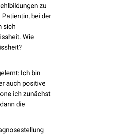
Fehlbildungen zu
Patientin, bei der
n sich
issheit. Wie
issheit?
lernt: Ich bin
er auch positive
tone ich zunächst
 dann die
iagnosestellung