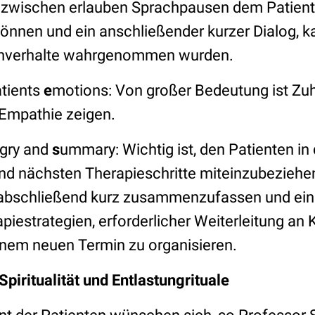
azwischen erlauben Sprachpausen dem Patient
önnen und ein anschließender kurzer Dialog, k
chverhalte wahrgenommen wurden.
atients
e
motions: Von großer Bedeutung ist Zu
mpathie zeigen.
egry and
s
ummary: Wichtig ist, den Patienten i
d nächsten Therapieschritte miteinzubeziehen.
h abschließend kurz zusammenzufassen und e
iestrategien, erforderlicher Weiterleitung an 
nem neuen Termin zu organisieren.
piritualität und Entlastungrituale