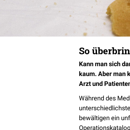
So überbri
Kann man sich da
kaum. Aber man ka
Arzt und Patiente
Während des Medi
unterschiedlichst
bewältigen ein un
Operationskatalog