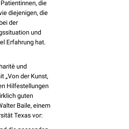
Patientinnen, die
e diejenigen, die
bei der
gssituation und
el Erfahrung hat.
haritè und
it „Von der Kunst,
en Hilfestellungen
rklich guten
alter Baile, einem
ität Texas vor: