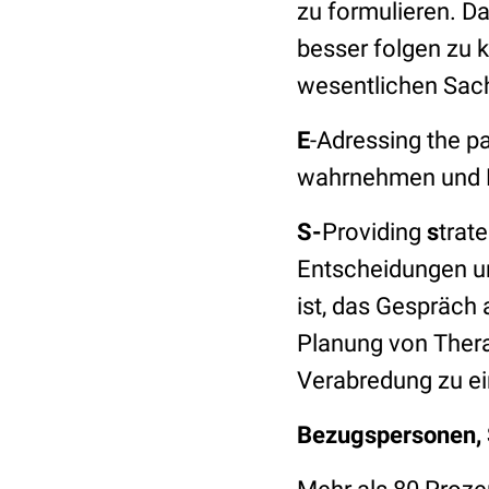
zu formulieren. D
besser folgen zu k
wesentlichen Sa
E
-Adressing the p
wahrnehmen und E
S-
Providing
s
trat
Entscheidungen un
ist, das Gespräc
Planung von Therap
Verabredung zu ei
Bezugspersonen, S