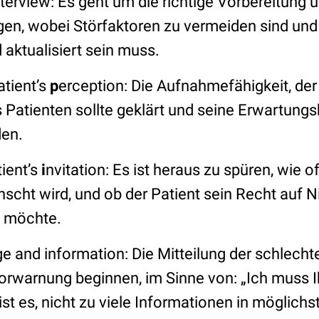
interview: Es geht um die richtige Vorbereitung
n, wobei Störfaktoren zu vermeiden sind und 
aktualisiert sein muss.
atient’s
p
erception: Die Aufnahmefähigkeit, der
 Patienten sollte geklärt und seine Erwartungs
den.
tient’s
i
nvitation: Es ist heraus zu spüren, wie o
scht wird, und ob der Patient sein Recht auf N
 möchte.
 and information: Die Mitteilung der schlechte
Vorwarnung beginnen, im Sinne von: „Ich muss I
 ist es, nicht zu viele Informationen in möglich