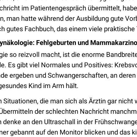
hricht im Patientengespräch übermittelt, haben
enn, man hatte während der Ausbildung gute Vor
lich gutes Fachbuch, das einem viele praktische 
 Gynäkologie: Fehlgeburten und Mammakarzin
e so reizvoll macht, ist die enorme Bandbreit
e. Es gibt viel Normales und Positives: Krebsv
nde ergeben und Schwangerschaften, an deren
gesundes Kind im Arm hält.
h Situationen, die man sich als Ärztin gar nic
Übermitteln der schlechten Nachricht manchma
ch denke an den Ultraschall in der Frühschwang
ner gebannt auf den Monitor blicken und das ki