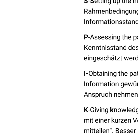
S
-
S
etting up the 
Rahmenbedingunge
Informationsstand 
P
-Assessing the p
Kenntnisstand des
eingeschätzt wer
I-
Obtaining the pa
Information gewün
Anspruch nehmen
K
-Giving
k
nowledge
mit einer kurzen 
mitteilen“. Besser