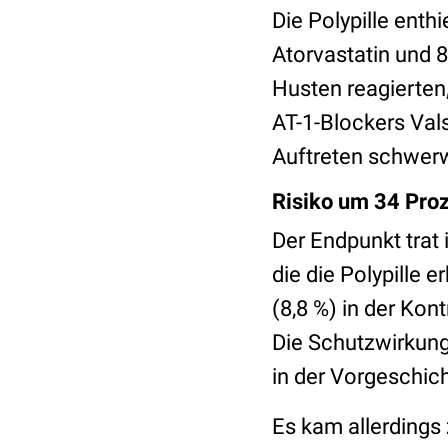
Die Polypille enth
Atorvastatin und 
Husten reagierten,
AT-1-Blockers Vals
Auftreten schwerw
Risiko um 34 Proze
Der End­punkt trat
die die Polypille 
(8,8 %) in der Ko
Die Schutzwirkung
in der Vorgeschic
Es kam aller­dings