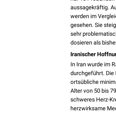
aussagekräftig. A
werden im Vergleic
gesehen. Sie stei
sehr problematisch
dosieren als bish
Iranischer Hoffnu
In Iran wurde im 
durchgeführt. Die 
ortsübliche minim
Alter von 50 bis 7
schweres Herz-Krei
herzwirksame Me