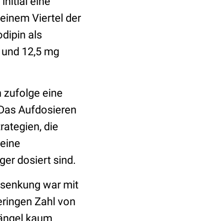
nitial eine
 einem Viertel der
dipin als
 und 12,5 mg
n zufolge eine
 Das Aufdosieren
rategien, die
 eine
er dosiert sind.
ksenkung war mit
eringen Zahl von
Mängel kaum