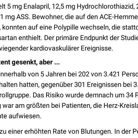
ielt 5 mg Enalapril, 12,5 mg Hydrochlorothiazid,
81 mg ASS. Bewohner, die auf den ACE-Hemmer 
 konnten auf eine Polypille wechseln, die sta
artan enthielt. Der primäre Endpunkt der Studi
iegender kardiovaskulärer Ereignisse.
nt gesenkt, aber ...
 innerhalb von 5 Jahren bei 202 von 3.421 Perso
erhalten hatten, gegenüber 301 Ereignissen bei
ntroll­gruppe. Das Risiko wurde demnach um 34 
 war am größten bei Patienten, die Herz-Kreis
hte aufwiesen.
 zu einer erhöhten Rate von Blutungen. In der P