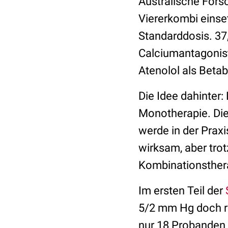
Australische Forsc
Viererkombi einset
Standarddosis. 37,
Calciumantagonist
Atenolol als Betab
Die Idee dahinter:
Monotherapie. Die 
werde in der Praxi
wirksam, aber tro
Kombinationstherap
Im ersten Teil der
5/2 mm Hg doch re
nur 18 Probanden