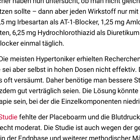
her haben nun untersucht, ob man nicht gleich i
zen sollte – dann aber jeden Wirkstoff nur mit
5 mg Irbesartan als AT-1-Blocker, 1,25 mg Amlo
en, 6,25 mg Hydrochlorothiazid als Diuretikum
locker einmal täglich.
 Die meisten Hypertoniker erhielten Recherche
sei aber selbst in hohen Dosen nicht effektiv.
s oft versäumt. Daher benötige man bessere St
tzdem gut verträglich seien. Die Lösung könnte
ie sein, bei der die Einzelkomponenten niedrig
Studie
fehlte der Placeboarm und die Blutdruc
cht moderat. Die Studie ist auch wegen der g
 in der Endphase und weiterer methodischer 