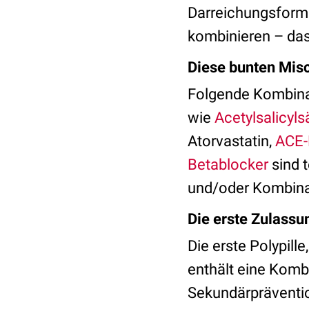
Darreichungsform 
kombinieren – das
Diese bunten Mis
Folgende Kombina
wie
Acetylsalicyls
Atorvastatin,
ACE
Betablocker
sind t
und/oder Kombina
Die erste Zulassu
Die erste Polypille
enthält eine Kombi
Sekundärpräventio