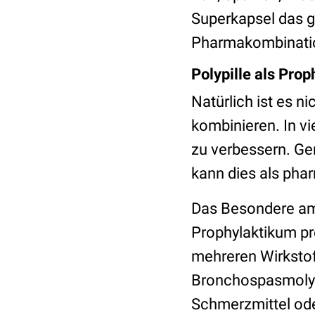
Superkapsel das g
Pharmakombinati
Polypille als Prop
Natürlich ist es n
kombinieren. In vi
zu verbessern. Ge
kann dies als pha
Das Besondere am K
Prophylaktikum pr
mehreren Wirkstof
Bronchospasmolyt
Schmerzmittel od