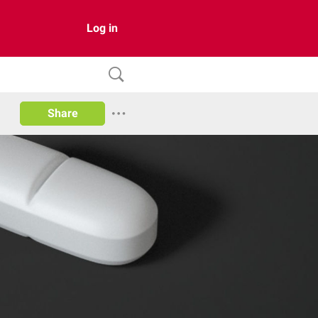
Log in
Share