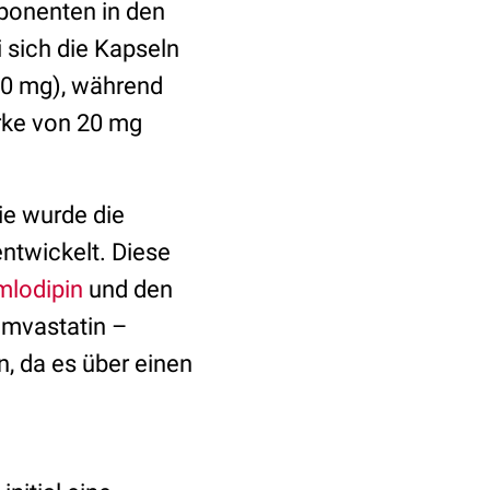
mponenten in den
 sich die Kapseln
 10 mg), während
rke von 20 mg
ie wurde die
ntwickelt. Diese
mlodipin
und den
imvastatin –
, da es über einen