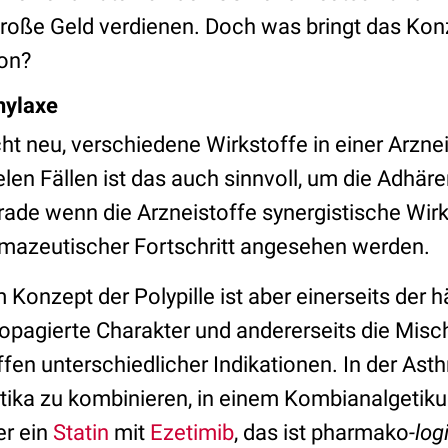
roße Geld verdienen. Doch was bringt das Kon
on?
hylaxe
icht neu, verschiedene Wirkstoffe in einer Arzn
elen Fällen ist das auch sinnvoll, um die Adhär
rade wenn die Arzneistoffe synergistische Wir
rmazeutischer Fortschritt angesehen werden.
onzept der Polypille ist aber einerseits der hä
opagierte Charakter und andererseits die Mis
fen unterschiedlicher Indikationen. In der Ast
ika zu kombinieren, in einem Kombianalgetik
er ein
Statin
mit
Ezetimib
, das ist pharmako
-log