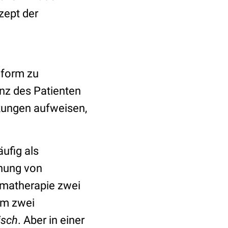
zept der
eiform zu
enz des Patienten
kungen aufweisen,
ufig als
chung von
hmatherapie zwei
um zwei
isch
. Aber in einer