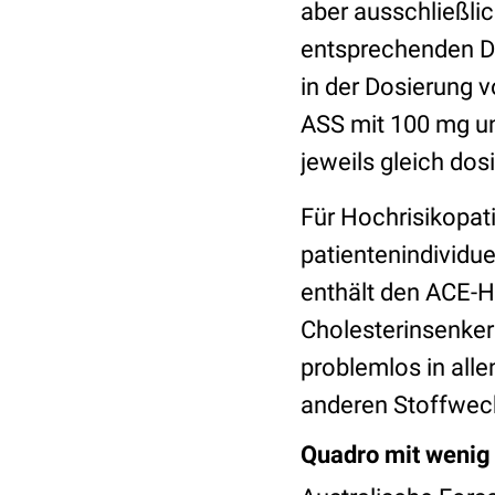
aber ausschließli
entsprechenden Do
in der Dosierung 
ASS mit 100 mg un
jeweils gleich dosi
Für Hochrisikopat
patientenindividu
enthält den ACE-
Cholesterinsenker 
problemlos in all
anderen Stoffwech
Quadro mit wenig