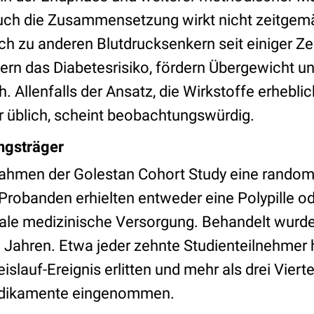
uch die Zusammensetzung wirkt nicht zeitgem
h zu anderen Blutdrucksenkern seit einiger Zeit
gern das Diabetesrisiko, fördern Übergewicht u
. Allenfalls der Ansatz, die Wirkstoffe erheblic
er üblich, scheint beobachtungswürdig.
ngsträger
Rahmen der Golestan Cohort Study eine rando­m
Probanden erhielten entweder eine Polypille od
ale medizinische Versorgung. Behandelt wurd
9 Jahren. Etwa jeder zehnte Studienteilnehmer h
slauf-Ereignis erlitten und mehr als drei Vierte
dikamente eingenommen.