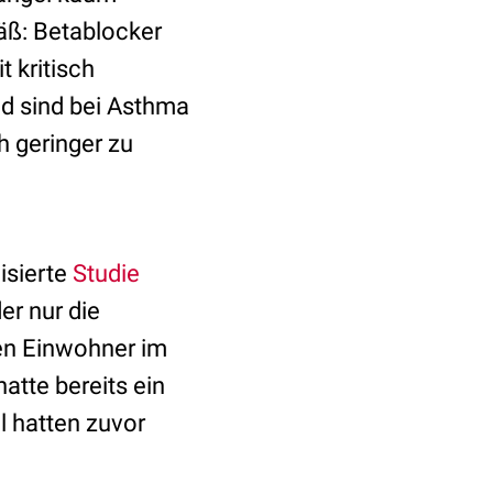
äß: Betablocker
 kritisch
nd sind bei Asthma
h geringer zu
isierte
Studie
er nur die
en Einwohner im
atte bereits ein
l hatten zuvor