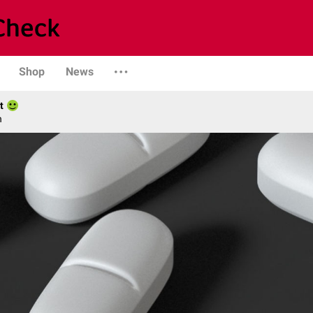
Shop
News
t
n