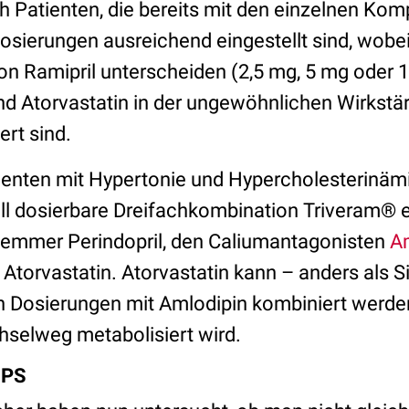
ch Patienten, die bereits mit den einzelnen Ko
sierungen ausreichend eingestellt sind, wobei
von Ramipril unterscheiden (2,5 mg, 5 mg oder
d Atorvastatin in der ungewöhnlichen Wirkstä
ert sind.
ienten mit Hypertonie und Hypercholesterinäm
ell dosierbare Dreifachkombination Triveram® e
Hemmer Perindopril, den Caliumantagonisten
A
Atorvastatin. Atorvastatin kann – anders als S
en Dosierungen mit Amlodipin kombiniert werden
selweg metabolisiert wird.
 PS