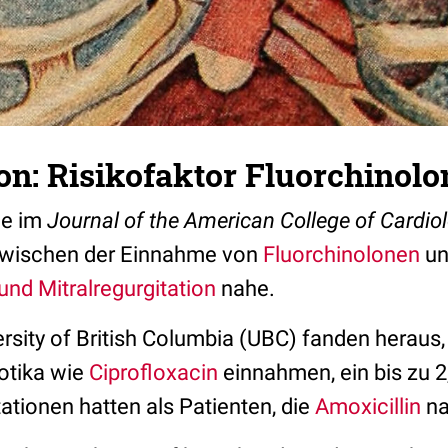
on: Risikofaktor Fluorchinolo
ie im
Journal of the American College of Cardio
ischen der Einnahme von
Fluorchinolonen
un
und Mitralregurgitation
nahe.
rsity of British Columbia (UBC) fanden heraus,
iotika wie
Ciprofloxacin
einnahmen, ein bis zu 2
tationen hatten als Patienten, die
Amoxicillin
n