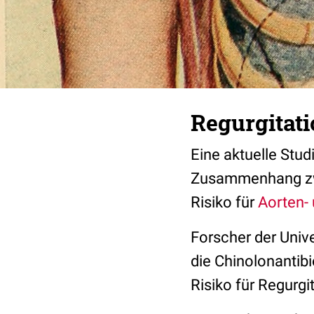
Regurgitati
Eine aktuelle Stud
Zusammenhang zw
Risiko für
Aorten- 
Forscher der Unive
die Chinolonantib
Risiko für Regurgi