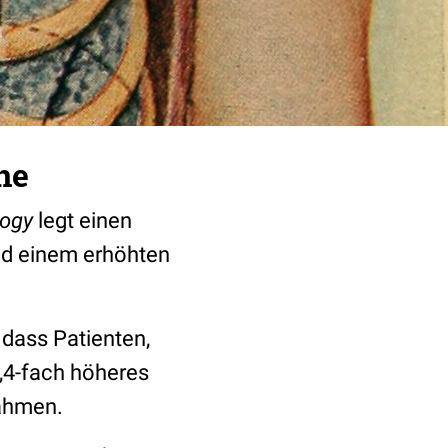
ne
logy
legt einen
d einem erhöhten
 dass Patienten,
,4-fach höheres
ahmen.