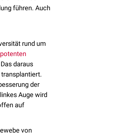
dung führen. Auch
versität rund um
ripotenten
Das daraus
ransplantiert.
rbesserung der
 linkes Auge wird
offen auf
 Gewebe von