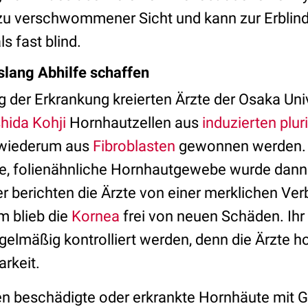
t zu verschwommener Sicht und kann zur Erblin
ls fast blind.
nslang Abhilfe schaffen
g der Erkrankung kreierten Ärzte der Osaka Uni
hida Kohji
Hornhautzellen aus
induzierten plu
e wiederum aus
Fibroblasten
gewonnen werden. 
, folienähnliche Hornhautgewebe wurde dann t
r berichten die Ärzte von einer merklichen Ve
m blieb die
Kornea
frei von neuen Schäden. Ihr
gelmäßig kontrolliert werden, denn die Ärzte h
arkeit.
en beschädigte oder erkrankte Hornhäute mit