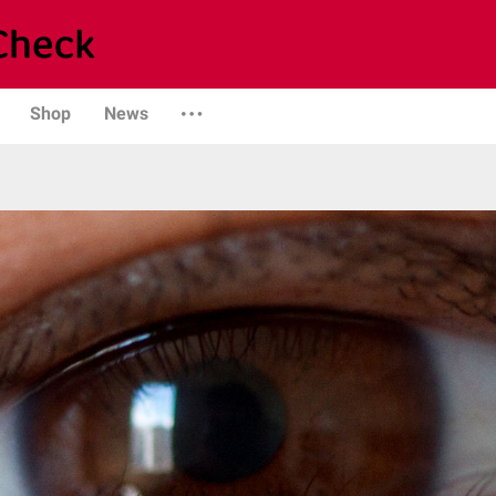
Shop
News