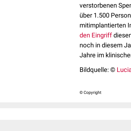
verstorbenen Spen
über 1.500 Perso
mitimplantierten 
den Eingriff
diesen
noch in diesem Jah
Jahre im klinisch
Bildquelle: ©
Lucia
© Copyright