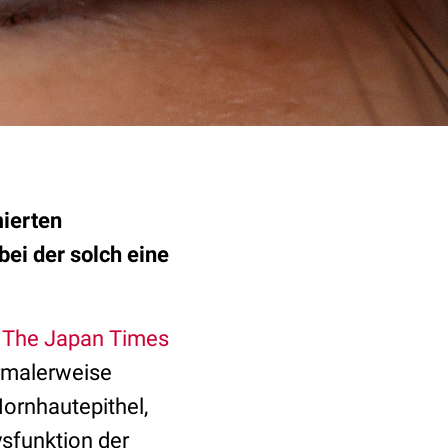
ierten
bei der solch eine
t The Japan Times
rmalerweise
ornhautepithel,
ysfunktion der