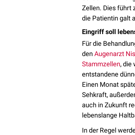
Zellen. Dies führ
die Patientin galt a
Eingriff soll lebe
Für die Behandlun
den
Augenarzt Nis
Stammzellen
, di
entstandene dünne
Einen Monat späte
Sehkraft, außerde
auch in Zukunft re
lebenslange Haltb
In der Regel werd