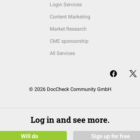
Login Services
Content Marketing
Market Research
CME sponsorship
All Services
© 2026 DocCheck Community GmbH
Log in and see more.
Will do
Sign up for free