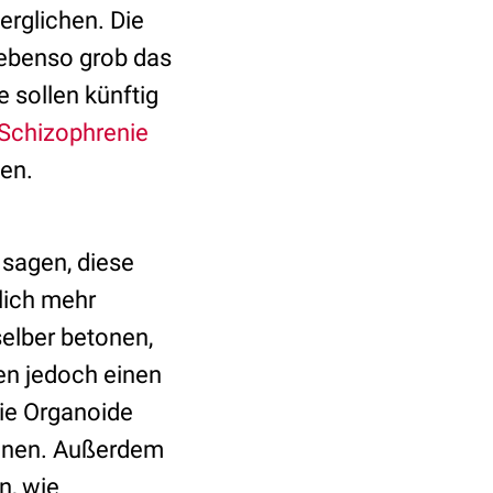
erglichen. Die
ebenso grob das
 sollen künftig
Schizophrenie
den.
 sagen, diese
lich mehr
elber betonen,
en jedoch einen
die Organoide
önnen. Außerdem
n, wie