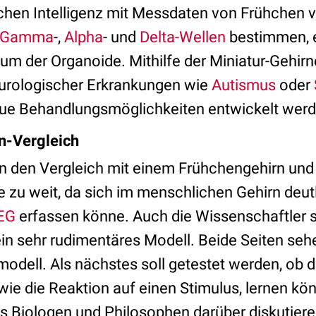
ichen Intelligenz mit Messdaten von Frühchen v
Gamma
-,
Alpha
- und
Delta-Wellen
bestimmen, 
m der Organoide. Mithilfe der Miniatur-Gehirne
urologischer Erkrankungen wie
Autismus
oder
eue Behandlungsmöglichkeiten entwickelt wer
n-Vergleich
ren den Vergleich mit einem Frühchengehirn und
e zu weit, da sich im menschlichen Gehirn deut
EG
erfassen könne. Auch die Wissenschaftler s
ein sehr rudimentäres Modell. Beide Seiten seh
odell. Als nächstes soll getestet werden, ob 
wie die Reaktion auf einen Stimulus, lernen k
us Biologen und Philosophen darüber diskutiere