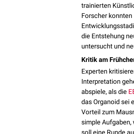
trainierten Künstl
Forscher konnten
Entwicklungsstadiu
die Entstehung ne
untersucht und n
Kritik am Frühche
Experten kritisie
Interpretation geh
abspiele, als die
E
das Organoid sei 
Vorteil zum Mausm
simple Aufgaben, 
soll eine Runde a