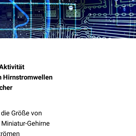
ktivität
n Hirnstromwellen
scher
r die Größe von
 Miniatur-Gehirne
strömen