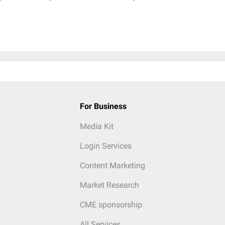
For Business
Media Kit
Login Services
Content Marketing
Market Research
CME sponsorship
All Services