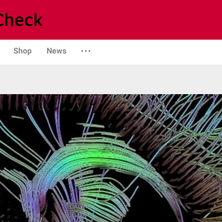
Shop
News