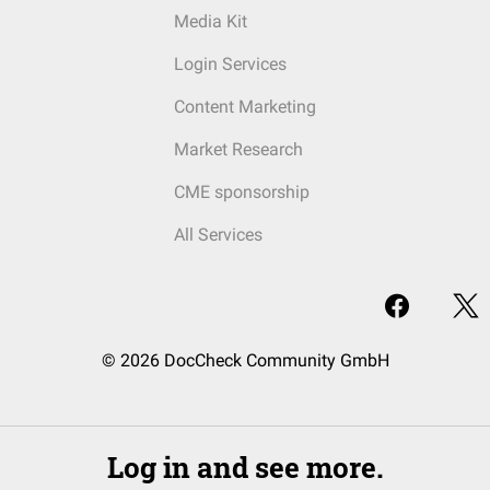
Media Kit
Login Services
Content Marketing
Market Research
CME sponsorship
All Services
© 2026 DocCheck Community GmbH
Log in and see more.