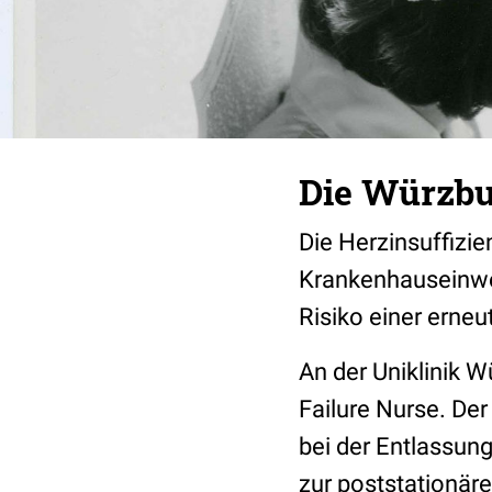
Die Würzbu
Die Herzinsuffizie
Krankenhauseinwei
Risiko einer erneu
An der Uniklinik W
Failure Nurse. Der
bei der Entlassun
zur poststationär