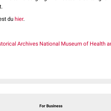
t.
dest du
hier
.
storical Archives National Museum of Health an
For Business