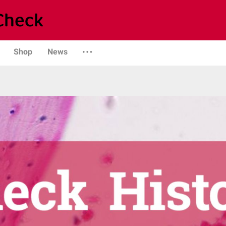
Shop
News