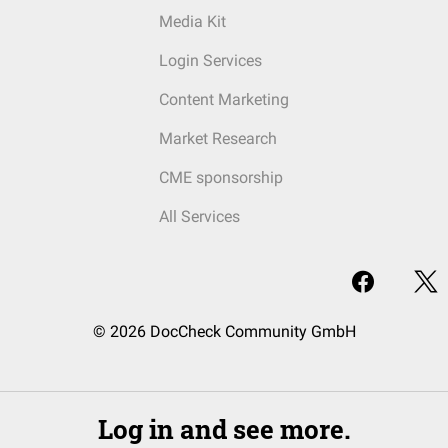
Media Kit
Login Services
Content Marketing
Market Research
CME sponsorship
All Services
© 2026 DocCheck Community GmbH
Log in and see more.