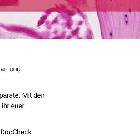
gan und
parate. Mit den
ihr euer
m DocCheck