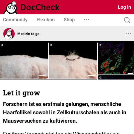
Log in
Community
Flexikon
Shop
Medizin to go
Let it grow
Forschern ist es erstmals gelungen, menschliche
Haarfollikel sowohl in Zellkulturschalen als auch in
Mausversuchen zu kultivieren.
Für ihren Versuch stellten die Wissenschaftler ein