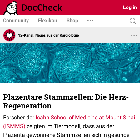
Log in
Community
Flexikon
Shop
12-Kanal. Neues aus der Kardiologie
Plazentare Stammzellen: Die Herz-
Regeneration
Forscher der
Icahn School of Medicine at Mount Sinai
(ISMMS)
zeigten im Tiermodell, dass aus der
Plazenta gewonnene Stammzellen sich in gesunde