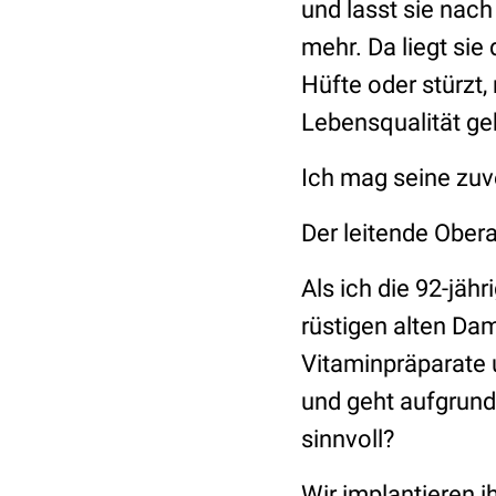
und lasst sie nach
mehr. Da liegt sie 
Hüfte oder stürzt,
Lebensqualität ge
Ich mag seine zuve
Der leitende Ober
Als ich die 92-jähr
rüstigen alten Da
Vitaminpräparate 
und geht aufgrund
sinnvoll?
Wir implantieren i