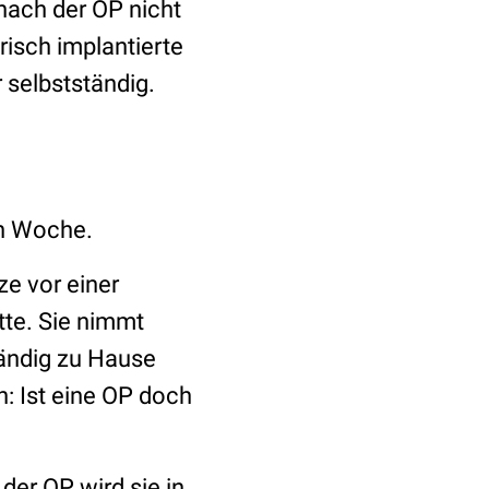
 nach der OP nicht
frisch implantierte
 selbstständig.
ten Woche.
tze vor einer
tte. Sie nimmt
tändig zu Hause
: Ist eine OP doch
der OP wird sie in