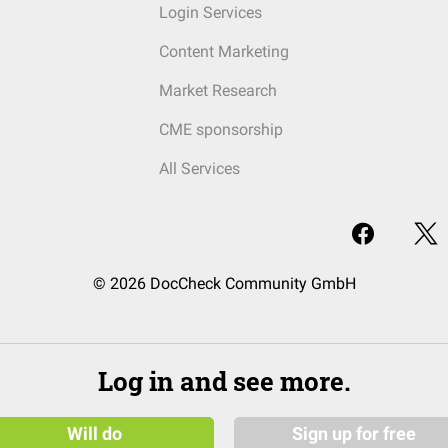
Login Services
Content Marketing
Market Research
CME sponsorship
All Services
© 2026 DocCheck Community GmbH
Log in and see more.
Will do
Sign up for free