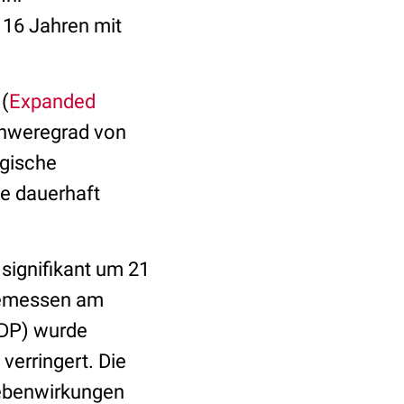
 16 Jahren mit
 (
Expanded
chweregrad von
ogische
ne dauerhaft
signifikant um 21
 gemessen am
CDP) wurde
erringert. Die
Nebenwirkungen