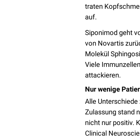
traten Kopfschmer
auf.
Siponimod geht vo
von Novartis zur
Molekül Sphingos
Viele Immunzellen
attackieren.
Nur wenige Patien
Alle Unterschiede
Zulassung stand n
nicht nur positiv
Clinical Neuroscie