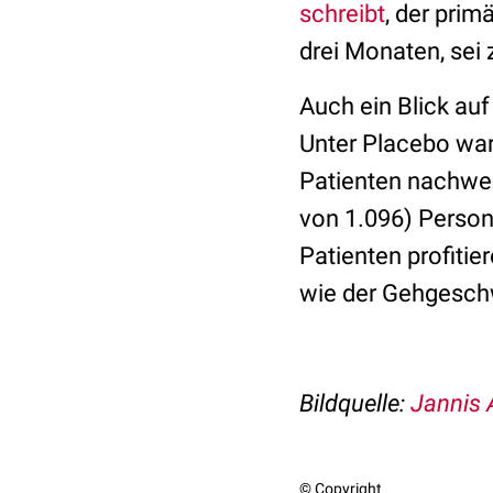
schreibt
, der pri
drei Monaten, sei
Auch ein Blick au
Unter Placebo war
Patienten nachwei
von 1.096) Person
Patienten profiti
wie der Gehgeschw
Bildquelle:
Jannis A
© Copyright