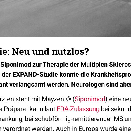
e: Neu und nutzlos?
Siponimod zur Therapie der Multiplen Sklero
 der EXPAND-Studie konnte die Krankheitspro
kant verlangsamt werden. Neurologen sind aber
zten steht mit Mayzent® (
Siponimod
) eine n
s Präparat kann laut
FDA-Zulassung
bei sekund
krankung, bei schubförmig-remittierender MS un
m verordnet werden. Auch in Europa wurde eine