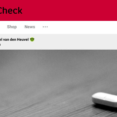
Shop
News
el van den Heuvel
n