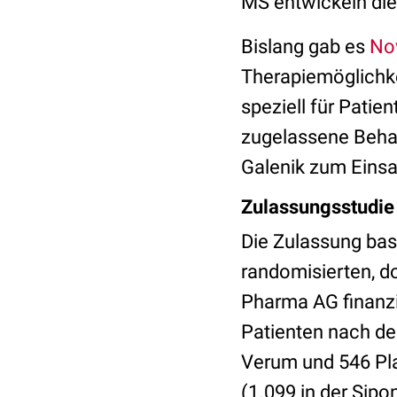
MS entwickeln di
Bislang gab es
Nov
Therapiemöglichke
speziell für Patie
zugelassene Behan
Galenik zum Eins
Zulassungsstudie 
Die Zulassung bas
randomisierten, do
Pharma AG finanzi
Patienten nach de
Verum und 546 Pla
(1.099 in der Sip