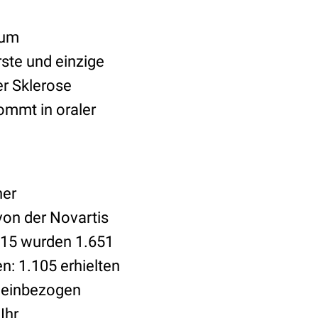
aum
ste und einzige
er Sklerose
ommt in oraler
ner
von der Novartis
015 wurden 1.651
: 1.105 erhielten
n einbezogen
Ihr