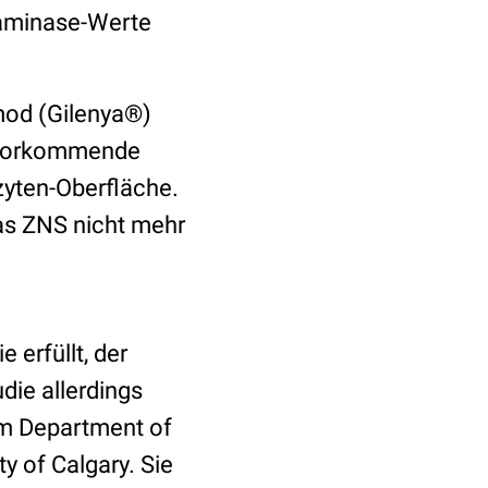
saminase-Werte
mod (Gilenya®)
h vorkommende
yten-Oberfläche.
as ZNS nicht mehr
erfüllt, der
die allerdings
am Department of
y of Calgary. Sie