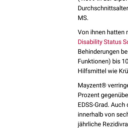
Durchschnittsalter
MS.
Von ihnen hatten 
Disability Status S
Behinderungen bei
Funktionen) bis 1
Hilfsmittel wie K
Mayzent® verringe
Prozent gegenübe
EDSS-Grad. Auch d
innerhalb von sec
jährliche Rezidiv