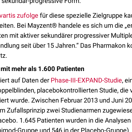
e sekundär-progressive Form.
artis zufolge
für diese spezielle Zielgruppe k
iten. Bei Mayzent® handele es sich um die „er
nten mit aktiver sekundärer progressiver Multipl
dlung seit über 15 Jahren.“ Das Pharmakon k
atz.
mit mehr als 1.600 Patienten
iert auf Daten der
Phase-III-EXPAND-Studie
, ei
ppelblinden, placebokontrollierten Studie, die 
ert wurde. Zwischen Februar 2013 und Juni 2
m Zufallsprinzip zwei Studienarmen zugewiesen
cebo. 1.645 Patienten wurden in die Analyse
onimod-Gruppe und 546 in der Placebo-Gruppe). 