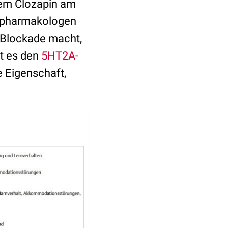
dem Clozapin am
hopharmakologen
4-Blockade macht,
rt es den
5HT2A-
e Eigenschaft,