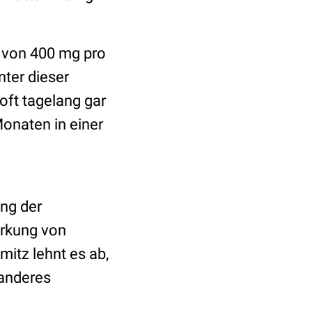
is von 400 mg pro
nter dieser
 oft tagelang gar
onaten in einer
ung der
rkung von
itz lehnt es ab,
 anderes