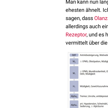
Man kann nun lan
ehesten ähnelt. I
sagen, dass
Olanz
allerdings auch e
Rezeptor
, und es 
vermittelt über d