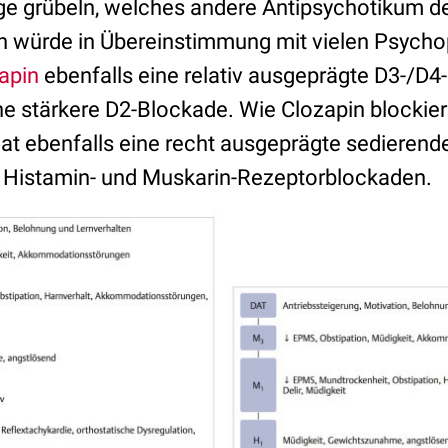
ge grübeln, welches andere Antipsychotikum 
ch würde in Übereinstimmung mit vielen Psyc
apin
ebenfalls eine relativ ausgeprägte D3-/D
ine stärkere D2-Blockade. Wie Clozapin blockie
hat ebenfalls eine recht ausgeprägte sedierend
ie Histamin- und Muskarin-Rezeptorblockaden.