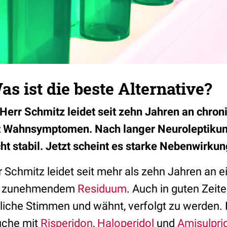
as ist die beste Alternative?
err Schmitz leidet seit zehn Jahren an chron
t Wahnsymptomen. Nach langer Neuroleptiku
cht stabil. Jetzt scheint es starke Nebenwirku
r Schmitz leidet seit mehr als zehn Jahren an 
it zunehmendem
Residuum
. Auch in guten Zeite
iche Stimmen und wähnt, verfolgt zu werden. 
uche mit
Risperidon
,
Haloperidol
und
Amisulpri