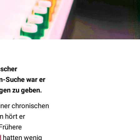
ischer
m-Suche war er
ngen zu geben.
einer chronischen
n hört er
Frühere
d
hatten wenig