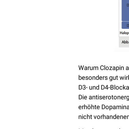
Warum Clozapin au
besonders gut wirkt
D3- und D4-Blocka
Die antiserotoner
erhöhte Dopaminau
nicht vorhandene