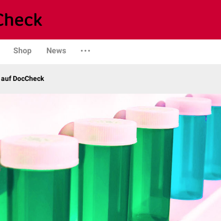
Shop
News
– auf DocCheck