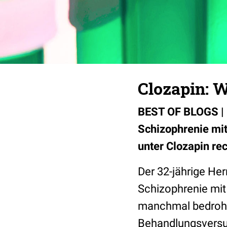
Clozapin: W
BEST OF BLOGS | H
Schizophrenie mi
unter Clozapin re
Der 32-jährige Her
Schizophrenie m
manchmal bedrohl
Behandlungsvers