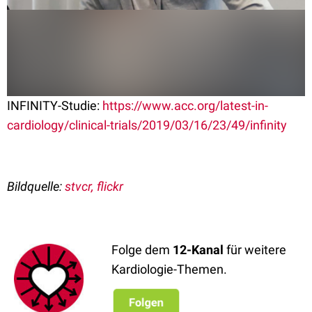
INFINITY-Studie:
https://www.acc.org/latest-in-
cardiology/clinical-trials/2019/03/16/23/49/infinity
Bildquelle:
stvcr, flickr
Folge dem
12-Kanal
für weitere
Kardiologie-Themen.