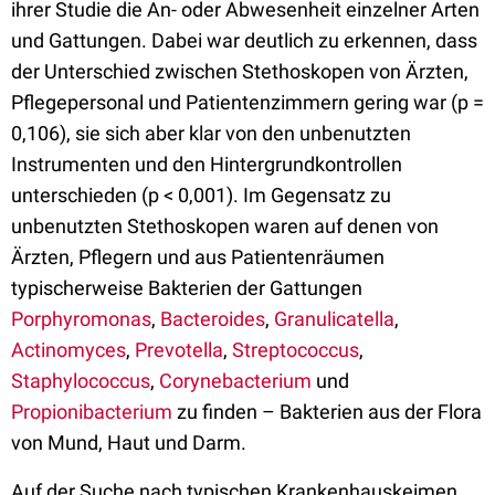
ihrer Studie die An- oder Abwesenheit einzelner Arten
und Gattungen. Dabei war deutlich zu erkennen, dass
der Unterschied zwischen Stethoskopen von Ärzten,
Pflegepersonal und Patientenzimmern gering war (p =
0,106), sie sich aber klar von den unbenutzten
Instrumenten und den Hintergrundkontrollen
unterschieden (p < 0,001). Im Gegensatz zu
unbenutzten Stethoskopen waren auf denen von
Ärzten, Pflegern und aus Patientenräumen
typischerweise Bakterien der Gattungen
Porphyromonas
,
Bacteroides
,
Granulicatella
,
Actinomyces
,
Prevotella
,
Streptococcus
,
Staphylococcus
,
Corynebacterium
und
Propionibacterium
zu finden – Bakterien aus der Flora
von Mund, Haut und Darm.
Auf der Suche nach typischen Krankenhauskeimen