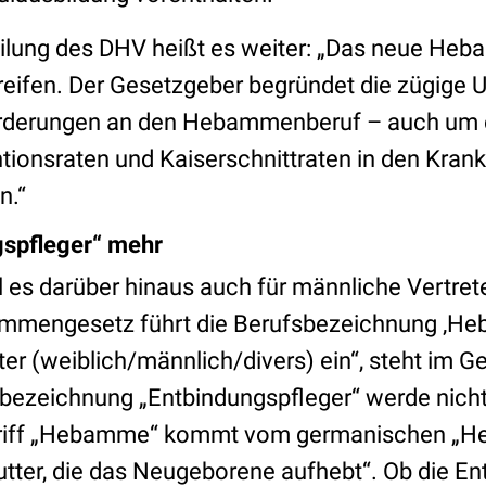
eilung des DHV heißt es weiter: „Das neue He
eifen. Der Gesetzgeber begründet die zügige 
rderungen an den Hebammenberuf – auch um
entionsraten und Kaiserschnittraten in den Kra
n.“
gspfleger“ mehr
l es darüber hinaus auch für männliche Vertret
mmengesetz führt die Berufsbezeichnung ‚Heb
ter (weiblich/männlich/divers) ein“, steht im G
ezeichnung „Entbindungspfleger“ werde nicht
riff „Hebamme“ kommt vom germanischen „He
tter, die das Neugeborene aufhebt“. Ob die E