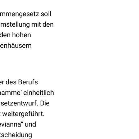
bammengesetz soll
Umstellung mit den
 den hohen
nkenhäusern
er des Berufs
amme‘ einheitlich
esetzentwurf. Die
 weitergeführt.
vianna“ und
ntscheidung