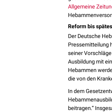
Allgemeine Zeitun
Hebammenversorg
Reform bis späte
Der Deutsche Heb
Pressemitteilung h
seiner Vorschläge
Ausbildung mit ei
Hebammen werden 
die von den Kranke
In dem Gesetzentw
Hebammenausbildu
beitragen.“ Insg