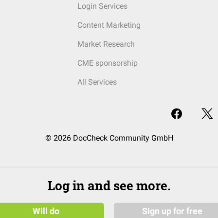
Login Services
Content Marketing
Market Research
CME sponsorship
All Services
© 2026 DocCheck Community GmbH
Log in and see more.
Will do
Sign up for free