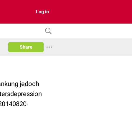
Log in
Share
rankung jedoch
tersdepression
e/20140820-