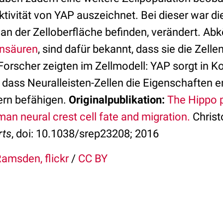
ktivität von YAP auszeichnet. Bei dieser war d
h an der Zelloberfläche befinden, verändert. A
insäuren
, sind dafür bekannt, dass sie die Zelle
Forscher zeigten im Zellmodell: YAP sorgt in K
 dass Neuralleisten-Zellen die Eigenschaften e
ern befähigen.
Originalpublikation:
The Hippo
n neural crest cell fate and migration.
Christ
rts
, doi: 10.1038/srep23208; 2016
amsden, flickr
/
CC BY