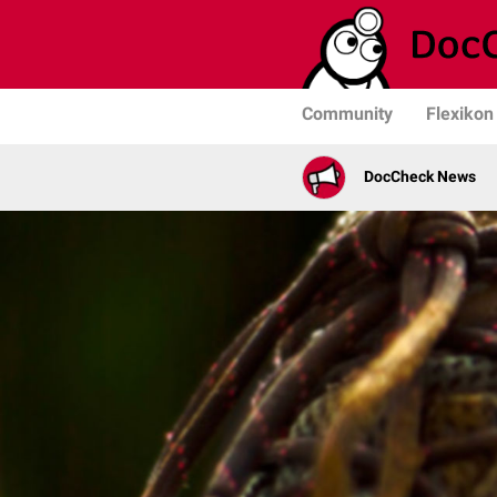
Community
Flexikon
DocCheck News