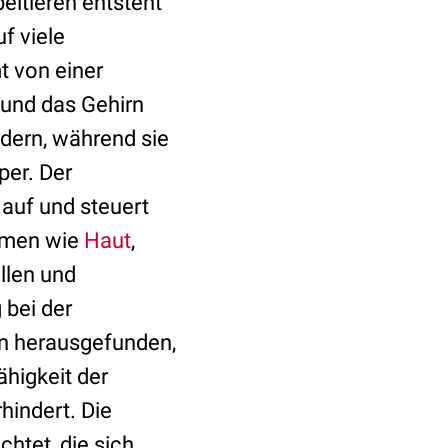
eltieren entsteht
uf viele
t von einer
und das Gehirn
ndern, während sie
per. Der
auf und steuert
temen wie
Haut
,
llen und
 bei der
ben herausgefunden,
higkeit der
hindert. Die
htet, die sich