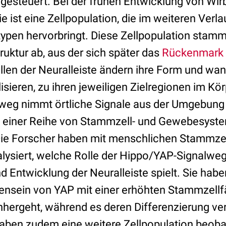
gesteuert. Bei der frühen Entwicklung von Wirb
ie ist eine Zellpopulation, die im weiteren Verla
typen hervorbringt. Diese Zellpopulation stamm
uktur ab, aus der sich später das
Rückenmark
ellen der Neuralleiste ändern ihre Form und wa
lisieren, zu ihren jeweiligen Zielregionen im Kör
eg nimmt örtliche Signale aus der Umgebung 
 in einer Reihe von Stammzell- und Gewebesys
Die Forscher haben mit menschlichen Stammze
alysiert, welche Rolle der Hippo/YAP-Signalweg
d Entwicklung der Neuralleiste spielt. Sie ha
nsein von YAP mit einer erhöhten Stammzellfä
nhergeht, während es deren Differenzierung ver
aben zudem eine weitere Zellpopulation beobac