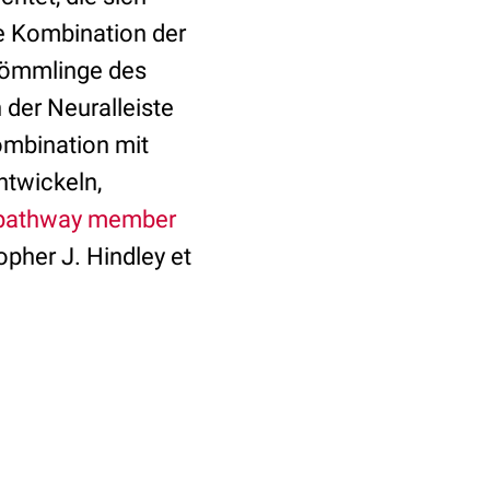
ie Kombination der
bkömmlinge des
n der Neuralleiste
ombination mit
ntwickeln,
 pathway member
opher J. Hindley et