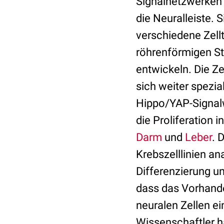
Signalnetzwerken 
die Neuralleiste. S
verschiedene Zell
röhrenförmigen Str
entwickeln. Die Z
sich weiter spezia
Hippo/YAP-Signalw
die Proliferation
Darm
und
Leber
. 
Krebszelllinien an
Differenzierung un
dass das Vorhande
neuralen Zellen ei
Wissenschaftler h