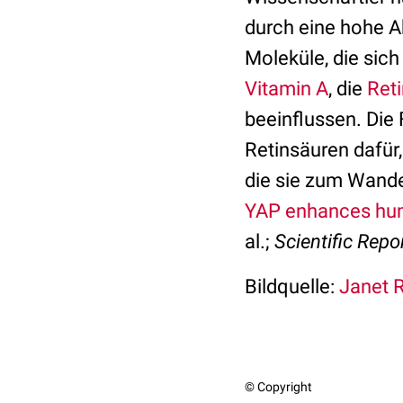
durch eine hohe A
Moleküle, die sic
Vitamin A
, die
Ret
beeinflussen. Die 
Retinsäuren dafür,
die sie zum Wand
YAP enhances huma
al.;
Scientific Repo
Bildquelle:
Janet R
© Copyright