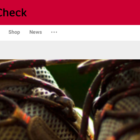
Shop
News