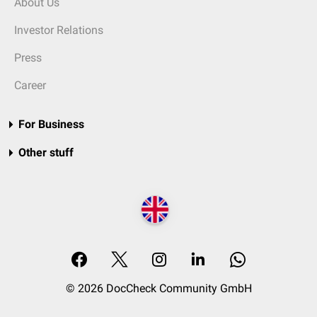
About Us
Investor Relations
Press
Career
For Business
Other stuff
© 2026 DocCheck Community GmbH