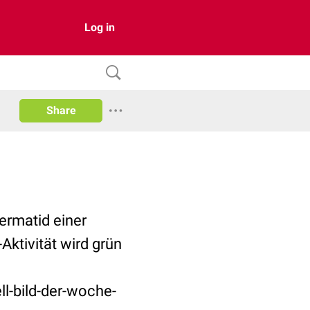
Log in
Share
permatid einer
ktivität wird grün
l-bild-der-woche-