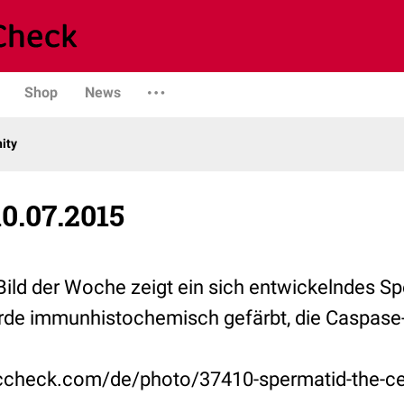
Shop
News
ity
0.07.2015
 Bild der Woche zeigt ein sich entwickelndes S
rde immunhistochemisch gefärbt, die Caspase-A
occheck.com/de/photo/37410-spermatid-the-cel