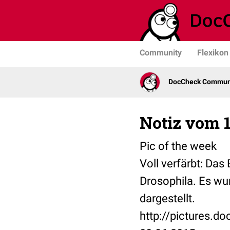
Community
Flexikon
DocCheck Commun
Notiz vom 1
Pic of the week
Voll verfärbt: Das
Drosophila. Es wu
dargestellt.
http://pictures.d