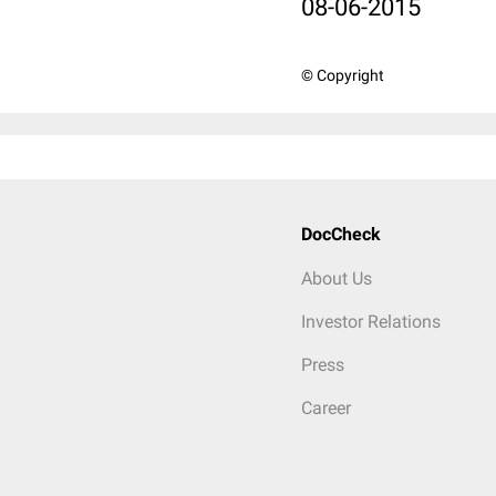
08-06-2015
© Copyright
DocCheck
About Us
Investor Relations
Press
Career