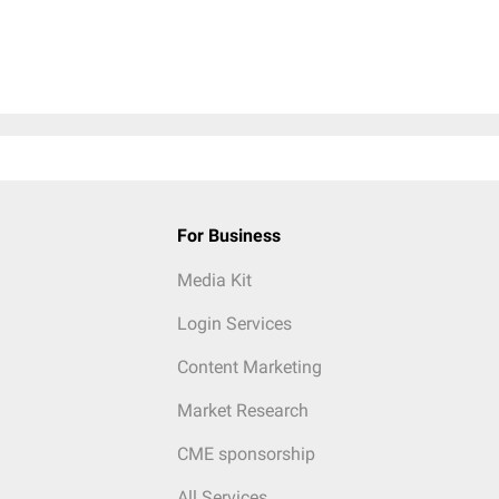
For Business
Media Kit
Login Services
Content Marketing
Market Research
CME sponsorship
All Services