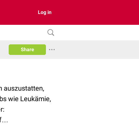
Log in
Share
n auszustatten,
‬ wie ‪‎Leukämie‬,
r:
uf…