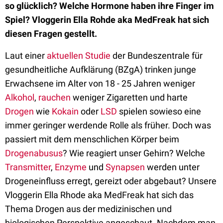
so glücklich? Welche Hormone haben ihre Finger im
Spiel? Vloggerin Ella Rohde aka MedFreak hat sich
diesen Fragen gestellt.
Laut einer
aktuellen Studie
der Bundeszentrale für
gesundheitliche Aufklärung (BZgA) trinken junge
Erwachsene im Alter von 18 - 25 Jahren weniger
Alkohol
,
rauchen
weniger Zigaretten und harte
Drogen
wie
Kokain
oder
LSD
spielen sowieso eine
immer geringer werdende Rolle als früher. Doch was
passiert mit dem menschlichen Körper beim
Drogenabusus
? Wie reagiert unser Gehirn? Welche
Transmitter
,
Enzyme
und
Synapsen
werden unter
Drogeneinfluss erregt, gereizt oder abgebaut? Unsere
Vloggerin Ella Rhode aka MedFreak hat sich das
Thema Drogen aus der medizinischen und
biologischen Perspektive angeschaut. Nachdem man