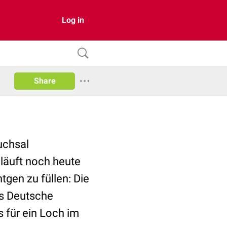
Log in
Share
uchsal
läuft noch heute
tgen zu füllen: Die
ns Deutsche
 für ein Loch im